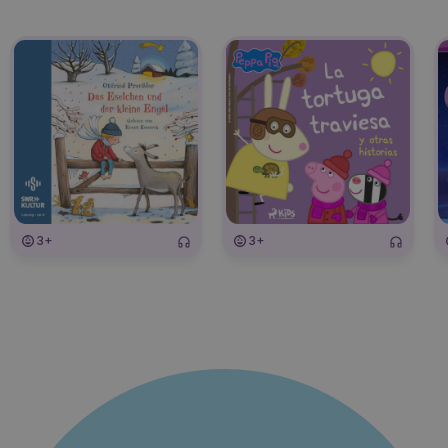
3+
3+