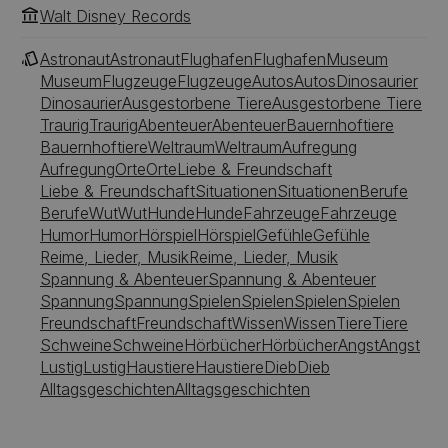
Walt Disney Records
Astronaut
Astronaut
Flughafen
Flughafen
Museum
Museum
Flugzeuge
Flugzeuge
Autos
Autos
Dinosaurier
Dinosaurier
Ausgestorbene Tiere
Ausgestorbene Tiere
Traurig
Traurig
Abenteuer
Abenteuer
Bauernhoftiere
Bauernhoftiere
Weltraum
Weltraum
Aufregung
Aufregung
Orte
Orte
Liebe & Freundschaft
Liebe & Freundschaft
Situationen
Situationen
Berufe
Berufe
Wut
Wut
Hunde
Hunde
Fahrzeuge
Fahrzeuge
Humor
Humor
Hörspiel
Hörspiel
Gefühle
Gefühle
Reime, Lieder, Musik
Reime, Lieder, Musik
Spannung & Abenteuer
Spannung & Abenteuer
Spannung
Spannung
Spielen
Spielen
Spielen
Spielen
Freundschaft
Freundschaft
Wissen
Wissen
Tiere
Tiere
Schweine
Schweine
Hörbücher
Hörbücher
Angst
Angst
Lustig
Lustig
Haustiere
Haustiere
Dieb
Dieb
Alltagsgeschichten
Alltagsgeschichten