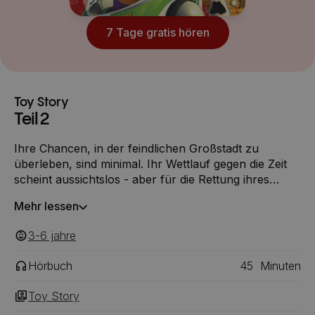
7 Tage gratis hören
Toy Story
Teil 2
Ihre Chancen, in der feindlichen Großstadt zu
überleben, sind minimal. Ihr Wettlauf gegen die Zeit
scheint aussichtslos - aber für die Rettung ihres
besten Freundes riskieren sie ihr Leben. Die
Mehr lessen
scheinbar ausweglose Mission, Woody vor dem
lebenslangen Gefängnis im gläsernen Museumskäfig
3-6
‎‎ jahre
zu bewahren, kann nur einer anführen: Captain
Buzz Lightyear!
Hörbuch
45
Minuten
Toy Story