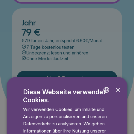
Jahr
79 €
€79 für ein Jahr, entspricht 6.60€/Monat
7 Tage kostenlos testen
Unbegrenzt lesen und anhören
Ohne Mindestlaufzeit
Lies 7 Tage gratis
×
Diese Webseite verwendet
Cookies.
ENGLISH
Angebot gültig bis einschließlich 14.09.2026. Nur für
Neukunden.
Wir verwenden Cookies, um Inhalte und
GERMAN
Anzeigen zu personalisieren und unseren
SWEDISH
Datenverkehr zu analysieren. Wir geben
Informationen über Ihre Nutzung unserer