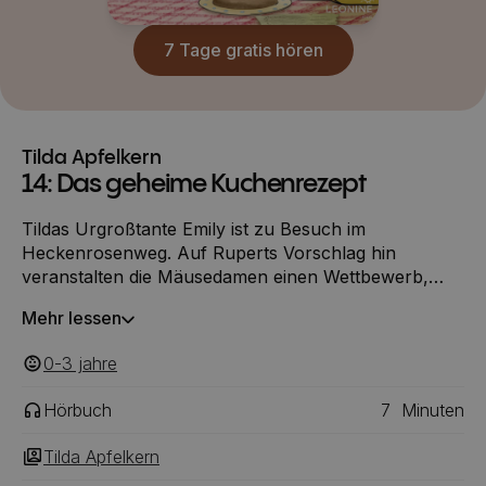
7 Tage gratis hören
Tilda Apfelkern
14: Das geheime Kuchenrezept
Tildas Urgroßtante Emily ist zu Besuch im
Heckenrosenweg. Auf Ruperts Vorschlag hin
veranstalten die Mäusedamen einen Wettbewerb,
welche den besseren Käsekuchen backt. Während
Mehr lessen
Emily sich in Ruperts Küche an die Arbeit macht,
entdeckt Tilda in ihrem Haus ein altes Käsekuchen-
0-3
‎‎ jahre
Rezept von ihrer Vorfahrin Eusebia.
Hörbuch
7
Minuten
Tilda Apfelkern