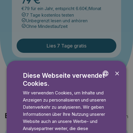
79 €
€79 für ein Jahr, entspricht 6.60€/Monat
7 Tage kostenlos testen
Unbegrenzt lesen und anhören
Ohne Mindestlaufzeit
Lies 7 Tage gratis
Angebot gültig bis einschließlich 14.09.2026. Nur für
×
Diese Webseite verwendet
Neukunden.
Cookies.
ENGLISH
Wir verwenden Cookies, um Inhalte und
GERMAN
Anzeigen zu personalisieren und unseren
SWEDISH
Datenverkehr zu analysieren. Wir geben
Informationen über Ihre Nutzung unserer
Entdecke auch
Mehr anzeigen
Website auch an unsere Werbe- und
Analysepartner weiter, die diese