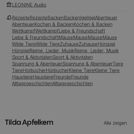
LEONINE Audio
Rezepte
Rezepte
Backen
Backen
Igel
Igel
Abenteuer
Abenteuer
Kochen & Backen
Kochen & Backen
Wettkampf
Wettkampf
Liebe & Freundschaft
Liebe & Freundschaft
Mäuse
Mäuse
Mäuse
Mäuse
Wilde Tiere
Wilde Tiere
Zuhause
Zuhause
Hörspiel
Hörspiel
Reime, Lieder, Musik
Reime, Lieder, Musik
Sport & Aktivitäten
Sport & Aktivitäten
Spannung & Abenteuer
Spannung & Abenteuer
Tiere
Tiere
Hörbücher
Hörbücher
Kleine Tiere
Kleine Tiere
Haustiere
Haustiere
Freunde
Freunde
Alltagsgeschichten
Alltagsgeschichten
Tilda Apfelkern
Alle zeigen