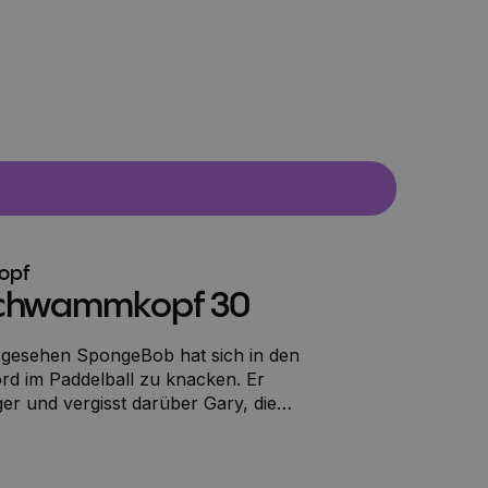
opf
chwammkopf 30
 gesehen SpongeBob hat sich in den
rd im Paddelball zu knacken. Er
ger und vergisst darüber Gary, die
stellt, ein Geschicklichkeitskran. Man
rät und darf dann einen Kran mit