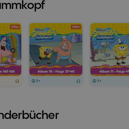
ammkopf
3+
3+
inderbücher