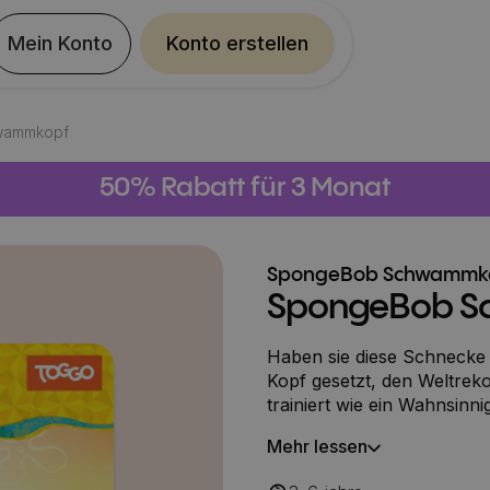
Mein Konto
Konto erstellen
wammkopf
50% Rabatt für 3 Monat
SpongeBob Schwammk
SpongeBob S
Haben sie diese Schnecke
Kopf gesetzt, den Weltreko
trainiert wie ein Wahnsinni
Schnecke. Der Geschicklichkeitskran In der "Krossen Krabbe"
Mehr lessen
wird ein Spielautomat aufge
wirft eine Münze in das Ge