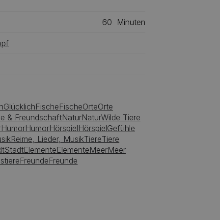
he, die letzten freien Stunden vor dem
60
Minuten
woche halbwegs vernünftig zu
pf
h
Glücklich
Fische
Fische
Orte
Orte
be & Freundschaft
Natur
Natur
Wilde Tiere
r
Humor
Humor
Hörspiel
Hörspiel
Gefühle
sik
Reime, Lieder, Musik
Tiere
Tiere
dt
Stadt
Elemente
Elemente
Meer
Meer
stiere
Freunde
Freunde