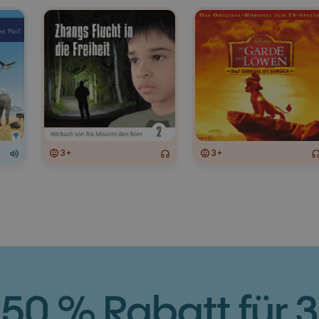
3+
3+
50 % Rabatt für 3