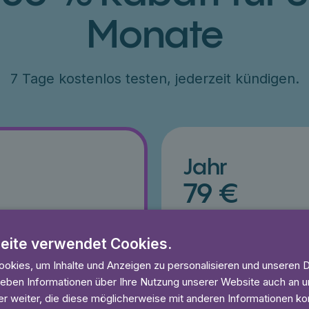
Monate
7 Tage kostenlos testen, jederzeit kündigen.
Jahr
79 €
ang 50% Rabatt
€79 für ein Jahr, entsprich
esten
7 Tage kostenlos testen
eite verwendet Cookies.
und anhören
Unbegrenzt lesen und anhö
eit
Ohne Mindestlaufzeit
okies, um Inhalte und Anzeigen zu personalisieren und unseren 
 geben Informationen über Ihre Nutzung unserer Website auch an
r weiter, die diese möglicherweise mit anderen Informationen kom
 Tage gratis
Lies 7 Tage