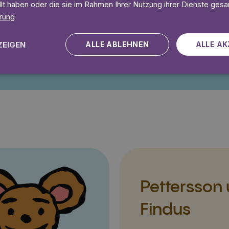
llt haben oder die sie im Rahmen Ihrer Nutzung ihrer Dienste ges
rung
ZEIGEN
ALLE ABLEHNEN
ALLE AK
Angebot gültig bis einschließlich 14.09.2026. Nur für Neukunden.
Pettersson
Findus