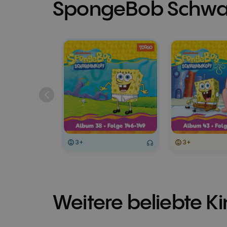
SpongeBob Schw
3+
3+
Weitere beliebte K