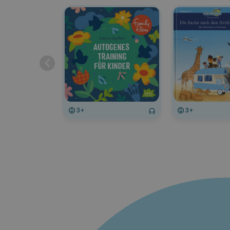
3+
3+