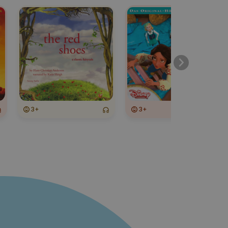
3+
3+