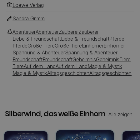
Loewe Verlag
Sandra Grimm
Abenteuer
Abenteuer
Zauberei
Zauberei
Liebe & Freundschaft
Liebe & Freundschaft
Pferde
Pferde
Große Tiere
Große Tiere
Einhörner
Einhörner
Spannung & Abenteuer
Spannung & Abenteuer
Freundschaft
Freundschaft
Geheimnis
Geheimnis
Tiere
Tiere
Auf dem Land
Auf dem Land
Magie & Mystik
Magie & Mystik
Alltagsgeschichten
Alltagsgeschichten
Silberwind, das weiße Einhorn
Alle zeigen