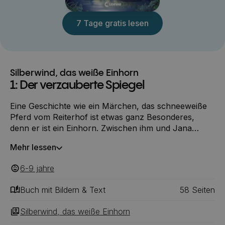
7 Tage gratis lesen
Silberwind, das weiße Einhorn
1: Der verzauberte Spiegel
Eine Geschichte wie ein Märchen, das schneeweiße
Pferd vom Reiterhof ist etwas ganz Besonderes,
denn er ist ein Einhorn. Zwischen ihm und Jana
entsteht eine große Freundschaft, denn nur sie kennt
Mehr lessen
sein Geheimnis. Gemeinsam erleben sie jede Menge
spannende Abenteuer.
6-9
‎‎ jahre
Buch mit Bildern & Text
58
‎‎ Seiten
Silberwind, das weiße Einhorn