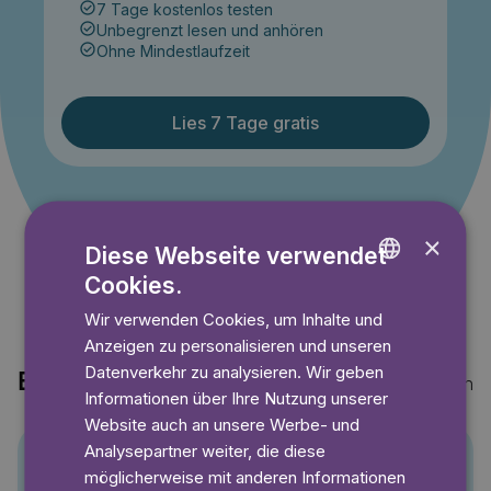
7 Tage kostenlos testen
Unbegrenzt lesen und anhören
Ohne Mindestlaufzeit
Lies 7 Tage gratis
Angebot gültig bis einschließlich 14.09.2026. Nur für
Neukunden.
×
Diese Webseite verwendet
Cookies.
ENGLISH
Wir verwenden Cookies, um Inhalte und
GERMAN
Anzeigen zu personalisieren und unseren
SWEDISH
Datenverkehr zu analysieren. Wir geben
Entdecke auch
Mehr anzeigen
Informationen über Ihre Nutzung unserer
Website auch an unsere Werbe- und
Analysepartner weiter, die diese
möglicherweise mit anderen Informationen
Pino