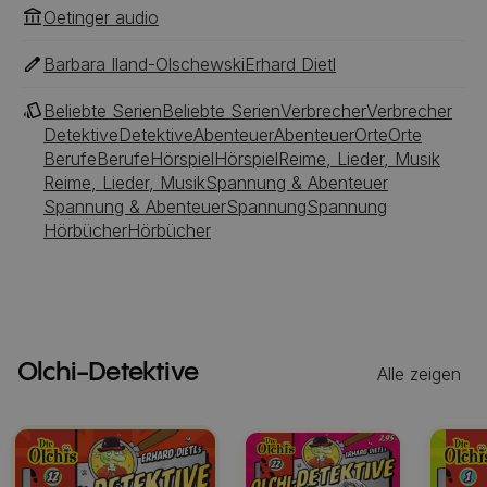
Oetinger audio
Barbara Iland-Olschewski
Erhard Dietl
Beliebte Serien
Beliebte Serien
Verbrecher
Verbrecher
Detektive
Detektive
Abenteuer
Abenteuer
Orte
Orte
Berufe
Berufe
Hörspiel
Hörspiel
Reime, Lieder, Musik
Reime, Lieder, Musik
Spannung & Abenteuer
Spannung & Abenteuer
Spannung
Spannung
Hörbücher
Hörbücher
Olchi-Detektive
Alle zeigen