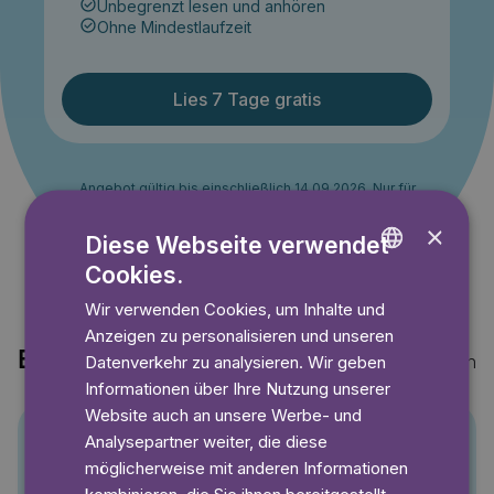
Unbegrenzt lesen und anhören
Ohne Mindestlaufzeit
Lies 7 Tage gratis
Angebot gültig bis einschließlich 14.09.2026. Nur für
Neukunden.
×
Diese Webseite verwendet
Cookies.
ENGLISH
Wir verwenden Cookies, um Inhalte und
GERMAN
Anzeigen zu personalisieren und unseren
SWEDISH
Entdecke auch
Datenverkehr zu analysieren. Wir geben
Mehr anzeigen
Informationen über Ihre Nutzung unserer
Website auch an unsere Werbe- und
Analysepartner weiter, die diese
Pino
möglicherweise mit anderen Informationen
kombinieren, die Sie ihnen bereitgestellt