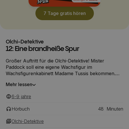
7 Tage gratis hören
Olchi-Detektive
12: Eine brandheiße Spur
Großer Auftritt für die Olchi-Detektive! Mister
Paddock soll eine eigene Wachsfigur im
Wachsfigurenkabinett Madame Tussis bekommen.
Das schmeckt seinem Gegenspieler Firebomb Jack
Mehr lessen
gar nicht. Er setzt alles daran, Paddock im
wortwörtlichen Sinne die Hölle heiß zu machen. Eine
6-9
‎‎ jahre
neue Folge der legendären Erfolgsreihe.
Hörbuch
48
Minuten
Olchi-Detektive