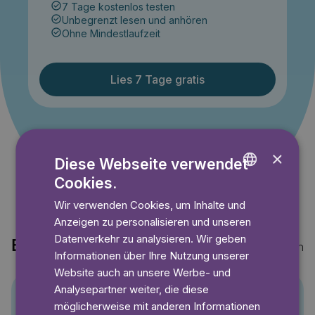
7 Tage kostenlos testen
Unbegrenzt lesen und anhören
Ohne Mindestlaufzeit
Lies 7 Tage gratis
Angebot gültig bis einschließlich 14.09.2026. Nur für
Neukunden.
×
Diese Webseite verwendet
Cookies.
ENGLISH
Wir verwenden Cookies, um Inhalte und
GERMAN
Anzeigen zu personalisieren und unseren
SWEDISH
Datenverkehr zu analysieren. Wir geben
Entdecke auch
Mehr anzeigen
Informationen über Ihre Nutzung unserer
Website auch an unsere Werbe- und
Analysepartner weiter, die diese
möglicherweise mit anderen Informationen
Pino