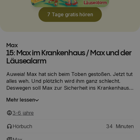
7 Tage gratis hören
Max
15: Max im Krankenhaus / Max und der
Läusealarm
Auweia! Max hat sich beim Toben gestoßen. Jetzt tut
alles weh. Und plötzlich wird ihm ganz schlecht.
Deswegen soll Max zur Sicherheit ins Krankenhaus.
Dort wird er gründlich untersucht und seine Hand
Mehr lessen
sogar geröntgt. Zum Glück ist nichts gebrochen, aber
Max muss eine Nacht im Krankenhaus bleiben. Gut,
3-6
‎‎ jahre
dass Papa bei ihm übernachten darf!
Hörbuch
34
Minuten
Max