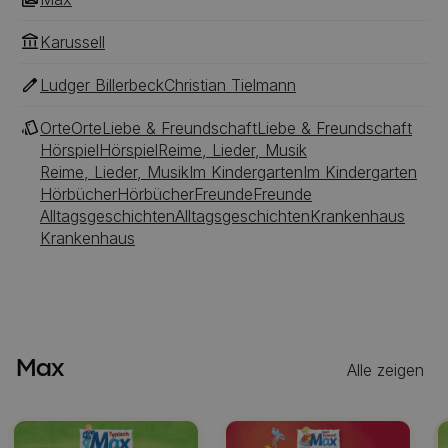
Karussell
Ludger Billerbeck
Christian Tielmann
Orte
Orte
Liebe & Freundschaft
Liebe & Freundschaft
Hörspiel
Hörspiel
Reime, Lieder, Musik
Reime, Lieder, Musik
Im Kindergarten
Im Kindergarten
Hörbücher
Hörbücher
Freunde
Freunde
Alltagsgeschichten
Alltagsgeschichten
Krankenhaus
Krankenhaus
Max
Alle zeigen