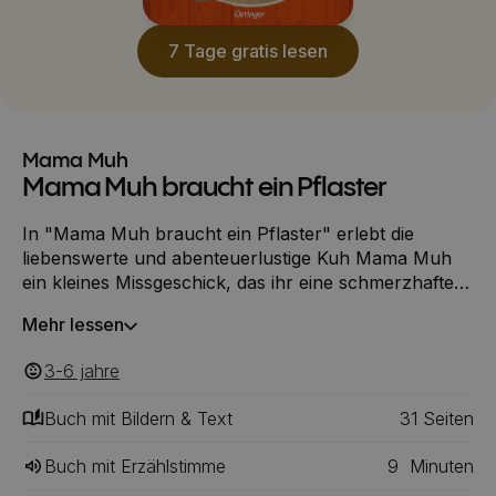
7 Tage gratis lesen
Mama Muh
Mama Muh braucht ein Pflaster
In "Mama Muh braucht ein Pflaster" erlebt die
liebenswerte und abenteuerlustige Kuh Mama Muh
ein kleines Missgeschick, das ihr eine schmerzhafte
Beule und die Notwendigkeit eines Pflasters beschert.
Mehr lessen
Glücklicherweise ist der Bauer zur Stelle und
versorgt sie mit einem extra großen Pflaster. Doch
3-6
‎‎ jahre
damit nicht genug: Um die Beule an ihrem Kopf zu
kühlen, begibt sich die Krähe auf eine Mission, um Eis
Buch mit Bildern & Text
31
‎‎ Seiten
zu besorgen. Diese Mission endet allerdings nicht wie
geplant – stattdessen kehrt die Krähe mit
Buch mit Erzählstimme
9
Minuten
schrecklichen Bauchschmerzen zurück.