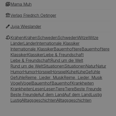
Mama Muh
Verlag Friedrich Oetinger
Jujja Wieslander
Krähen
Krähen
Schweden
Schweden
Witze
Witze
Länder
Länder
Internationale Klassiker
Internationale Klassiker
Bauernhoftiere
Bauernhoftiere
Klassiker
Klassiker
Liebe & Freundschaft
Liebe & Freundschaft
Rund um die Welt
Rund um die Welt
Situationen
Situationen
Natur
Natur
Humor
Humor
Hörspiel
Hörspiel
Kühe
Kühe
Gefühle
Gefühle
Reime, Lieder, Musik
Reime, Lieder, Musik
Vögel
Vögel
Bauernhof
Bauernhof
Krankheiten
Krankheiten
Lesen
Lesen
Tiere
Tiere
Beste Freunde
Beste Freunde
Auf dem Land
Auf dem Land
Lustig
Lustig
Alltagsgeschichten
Alltagsgeschichten