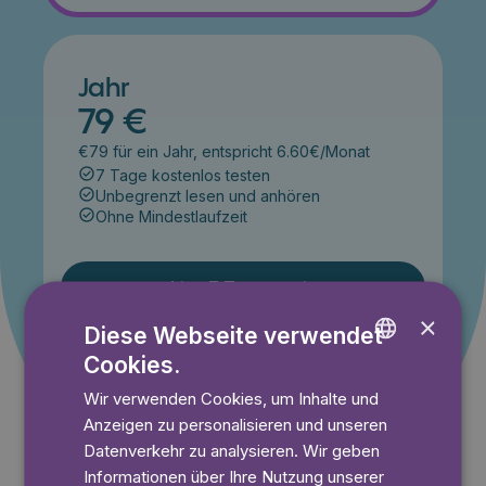
Jahr
79 €
€79 für ein Jahr, entspricht 6.60€/Monat
7 Tage kostenlos testen
Unbegrenzt lesen und anhören
Ohne Mindestlaufzeit
Lies 7 Tage gratis
×
Diese Webseite verwendet
Cookies.
ENGLISH
Angebot gültig bis einschließlich 14.09.2026. Nur für
Neukunden.
Wir verwenden Cookies, um Inhalte und
GERMAN
Anzeigen zu personalisieren und unseren
SWEDISH
Datenverkehr zu analysieren. Wir geben
Informationen über Ihre Nutzung unserer