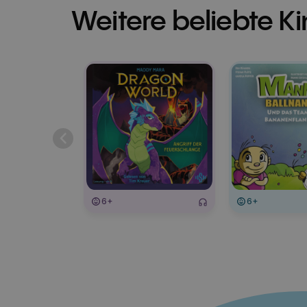
Weitere beliebte K
6+
6+