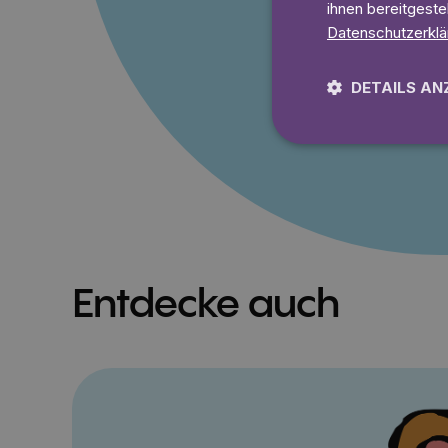
Ohne Mindestlaufz
ihnen bereitgeste
Datenschutzerklä
Lies 7
DETAILS AN
Entdecke auch