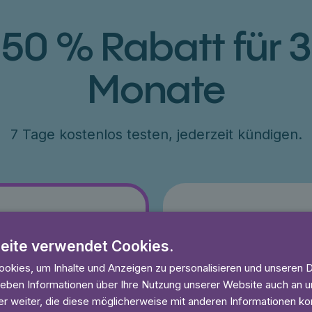
50 % Rabatt für 3
Monate
7 Tage kostenlos testen, jederzeit kündigen.
Jahr
eite verwendet Cookies.
79 €
okies, um Inhalte und Anzeigen zu personalisieren und unseren 
ang 50% Rabatt
€79 für ein Jahr, entsprich
 geben Informationen über Ihre Nutzung unserer Website auch an
esten
7 Tage kostenlos testen
r weiter, die diese möglicherweise mit anderen Informationen kom
und anhören
Unbegrenzt lesen und anhö