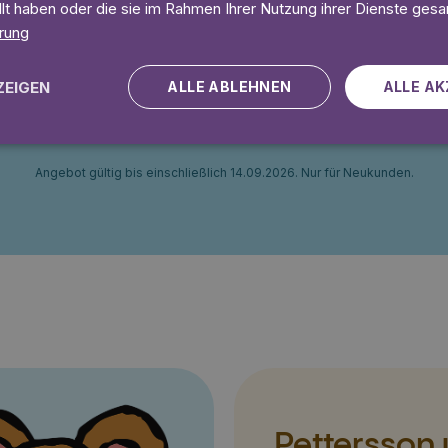
eit
Ohne Mindestlaufzeit
llt haben oder die sie im Rahmen Ihrer Nutzung ihrer Dienste ges
rung
 Tage gratis
Lies 7 Tage
ZEIGEN
ALLE ABLEHNEN
ALLE AK
Angebot gültig bis einschließlich 14.09.2026. Nur für Neukunden.
Pettersson