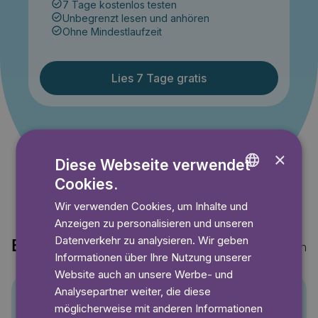
7 Tage kostenlos testen
Unbegrenzt lesen und anhören
Ohne Mindestlaufzeit
Lies 7 Tage gratis
Angebot gültig bis einschließlich 14.09.2026. Nur für
Neukunden.
×
Diese Webseite verwendet
Cookies.
ENGLISH
Wir verwenden Cookies, um Inhalte und
GERMAN
Anzeigen zu personalisieren und unseren
SWEDISH
Datenverkehr zu analysieren. Wir geben
Entdecke auch
Mehr anzeigen
Informationen über Ihre Nutzung unserer
Website auch an unsere Werbe- und
Analysepartner weiter, die diese
möglicherweise mit anderen Informationen
Pino