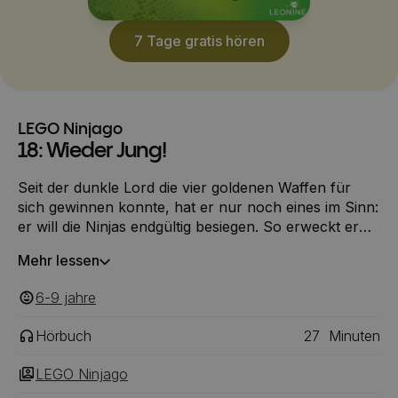
7 Tage gratis hören
LEGO Ninjago
18: Wieder Jung!
Seit der dunkle Lord die vier goldenen Waffen für
sich gewinnen konnte, hat er nur noch eines im Sinn:
er will die Ninjas endgültig besiegen. So erweckt er
mit Hilfe seiner neuen Kräfte furchterregende Piraten
Mehr lessen
aus längst vergangenen Zeiten wieder zum Leben,
um gemeinsam mit ihnen gegen die tapferen Ninjas
6-9
‎‎ jahre
anzutreten.
Hörbuch
27
Minuten
LEGO Ninjago