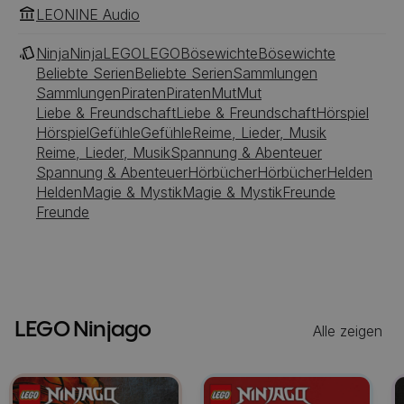
LEONINE Audio
Ninja
Ninja
LEGO
LEGO
Bösewichte
Bösewichte
Beliebte Serien
Beliebte Serien
Sammlungen
Sammlungen
Piraten
Piraten
Mut
Mut
Liebe & Freundschaft
Liebe & Freundschaft
Hörspiel
Hörspiel
Gefühle
Gefühle
Reime, Lieder, Musik
Reime, Lieder, Musik
Spannung & Abenteuer
Spannung & Abenteuer
Hörbücher
Hörbücher
Helden
Helden
Magie & Mystik
Magie & Mystik
Freunde
Freunde
LEGO Ninjago
Alle zeigen