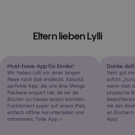
Eltern lieben Lylli
Must-have-App für Kinder!
Danke dafü
Wir haben Lylli vor einer langen
Sehr gut inv
Reise nach Bali entdeckt. Absolut
sofort „zu
perfekte App, die uns eine Menge
wenn man be
Packerei erspart hat, da wir die
physische B
Bücher zu Hause lassen konnten.
lesen/hören
Funktioniert super auf einem iPad,
mit den Kin
einfach offline herunterladen und
an Büchern i
mitnehmen. Tolle App ⭐️
App!