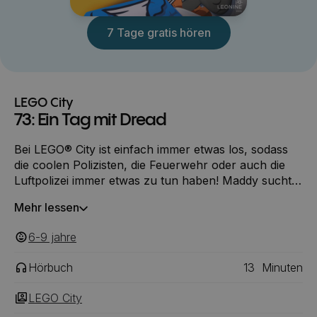
7 Tage gratis hören
LEGO City
73: Ein Tag mit Dread
Bei LEGO® City ist einfach immer etwas los, sodass
die coolen Polizisten, die Feuerwehr oder auch die
Luftpolizei immer etwas zu tun haben! Maddy sucht
weiterhin nach der Gründerfamilie der Stadt. Da Billy
Mehr lessen
nicht in der Stadt ist tut sie sich mit dem mürrischen
Dread als ungleiches Team zusammen.
6-9
‎‎ jahre
Hörbuch
13
Minuten
LEGO City