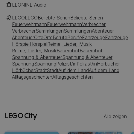
LEONINE Audio
LEGO
LEGO
Beliebte Serien
Beliebte Serien
Feuerwehrmann
Feuerwehrmann
Verbrecher
Verbrecher
Sammlungen
Sammlungen
Abenteuer
Abenteuer
Orte
Orte
Berufe
Berufe
Fahrzeuge
Fahrzeuge
Hörspiel
Hörspiel
Reime, Lieder, Musik
Reime, Lieder, Musik
Bauernhof
Bauernhof
Spannung & Abenteuer
Spannung & Abenteuer
Spannung
Spannung
Polizist/in
Polizist/in
Hörbücher
Hörbücher
Stadt
Stadt
Auf dem Land
Auf dem Land
Alltagsgeschichten
Alltagsgeschichten
LEGO City
Alle zeigen