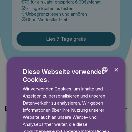
€79 für ein Jahr, entspricht 6.60€/Monat
7 Tage kostenlos testen
Unbegrenzt lesen und anhören
Ohne Mindestlaufzeit
Lies 7 Tage gratis
Angebot gültig bis einschließlich 14.09.2026. Nur für
×
Neukunden.
Diese Webseite verwendet
Cookies.
ENGLISH
Wir verwenden Cookies, um Inhalte und
GERMAN
Anzeigen zu personalisieren und unseren
SWEDISH
Datenverkehr zu analysieren. Wir geben
Entdecke auch
Mehr anzeigen
Informationen über Ihre Nutzung unserer
Website auch an unsere Werbe- und
Analysepartner weiter, die diese
möglicherweise mit anderen Informationen