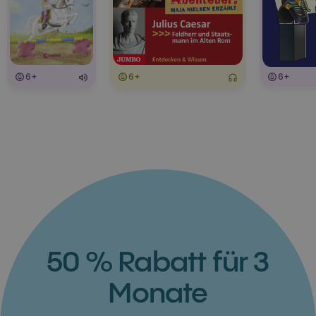
6+
6+
6+
50 % Rabatt für 3
Monate