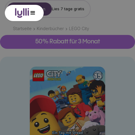
Konto erstellen
Lies 7 tage gratis
Startseite
Kinderbücher
LEGO City
50% Rabatt für 3 Monat