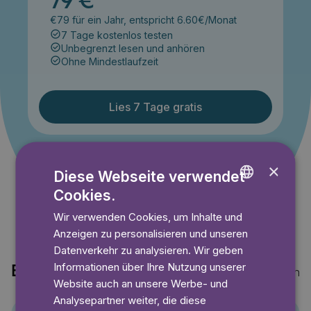
79 €
€79 für ein Jahr, entspricht 6.60€/Monat
7 Tage kostenlos testen
Unbegrenzt lesen und anhören
Ohne Mindestlaufzeit
Lies 7 Tage gratis
Angebot gültig bis einschließlich 14.09.2026. Nur für
×
Diese Webseite verwendet
Neukunden.
Cookies.
ENGLISH
Wir verwenden Cookies, um Inhalte und
GERMAN
Anzeigen zu personalisieren und unseren
SWEDISH
Datenverkehr zu analysieren. Wir geben
Informationen über Ihre Nutzung unserer
Entdecke auch
Mehr anzeigen
Website auch an unsere Werbe- und
Analysepartner weiter, die diese