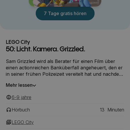
7 Tage gratis hören
LEGO City
50: Licht. Kamera. Grizzled.
Sam Grizzled wird als Berater für einen Film über
einen actionreichen Banküberfall angeheuert, den er
in seiner frühen Polizeizeit vereitelt hat und nachdem
der erschöpfte Duke Detain einen ungewohnten
Mehr lessen
Fehler im Dienst macht, nimmt er seinen aller ersten
freien Tag...
6-9
‎‎ jahre
Hörbuch
13
Minuten
LEGO City