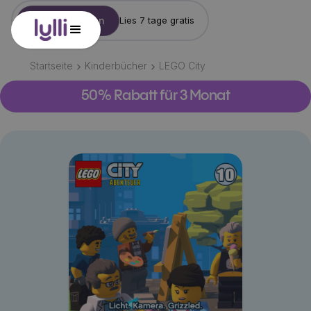
Konto erstellen
Lies 7 tage gratis
Startseite
Kinderbücher
LEGO City
50% Rabatt für 3 Monat