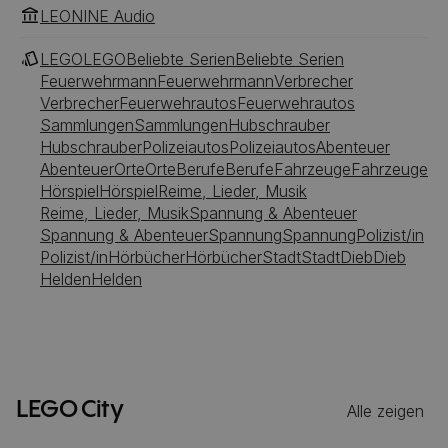
LEONINE Audio
LEGO
LEGO
Beliebte Serien
Beliebte Serien
Feuerwehrmann
Feuerwehrmann
Verbrecher
Verbrecher
Feuerwehrautos
Feuerwehrautos
Sammlungen
Sammlungen
Hubschrauber
Hubschrauber
Polizeiautos
Polizeiautos
Abenteuer
Abenteuer
Orte
Orte
Berufe
Berufe
Fahrzeuge
Fahrzeuge
Hörspiel
Hörspiel
Reime, Lieder, Musik
Reime, Lieder, Musik
Spannung & Abenteuer
Spannung & Abenteuer
Spannung
Spannung
Polizist/in
Polizist/in
Hörbücher
Hörbücher
Stadt
Stadt
Dieb
Dieb
Helden
Helden
LEGO City
Alle zeigen