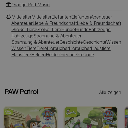
Orange Red Music
Mittelalter
Mittelalter
Elefanten
Elefanten
Abenteuer
Abenteuer
Liebe & Freundschaft
Liebe & Freundschaft
Große Tiere
Große Tiere
Hunde
Hunde
Fahrzeuge
Fahrzeuge
Spannung & Abenteuer
Spannung & Abenteuer
Geschichte
Geschichte
Wissen
Wissen
Tiere
Tiere
Hörbücher
Hörbücher
Haustiere
Haustiere
Helden
Helden
Freunde
Freunde
PAW Patrol
Alle zeigen