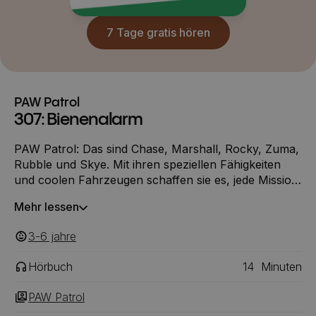
7 Tage gratis hören
PAW Patrol
307: Bienenalarm
PAW Patrol: Das sind Chase, Marshall, Rocky, Zuma,
Rubble und Skye. Mit ihren speziellen Fähigkeiten
und coolen Fahrzeugen schaffen sie es, jede Mission
zu bewältigen! Ein paar Elefanten sind im
Mehr lessen
Affentempel gefangen, nachdem eine Biene sie von
ihrer Wasserstelle vertrieben hat. Doch für die PAW
3-6
‎‎ jahre
Patrol gilt: Kein Einsatz zu groß, keine Pfote zu klein!
Hörbuch
14
Minuten
PAW Patrol