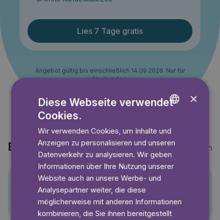
Lies 7 Tage gratis
Angebot gültig bis einschließlich 14.09.2026. Nur für
Neukunden.
×
Diese Webseite verwendet
Cookies.
ENGLISH
Wir verwenden Cookies, um Inhalte und
GERMAN
Anzeigen zu personalisieren und unseren
Entdecke auch
Mehr anzeigen
SWEDISH
Datenverkehr zu analysieren. Wir geben
Informationen über Ihre Nutzung unserer
Website auch an unsere Werbe- und
Analysepartner weiter, die diese
Pino
möglicherweise mit anderen Informationen
kombinieren, die Sie ihnen bereitgestellt