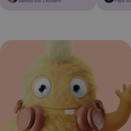
Mamma von 3 Kindern
Papa vo