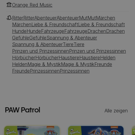
fliehen. Doch für die PAW Patrol gilt: Kein Einsatz zu
Orange Red Music
groß, keine Pfote zu klein!
Ritter
Ritter
Abenteuer
Abenteuer
Mut
Mut
Märchen
Märchen
Liebe & Freundschaft
Liebe & Freundschaft
Hunde
Hunde
Fahrzeuge
Fahrzeuge
Drachen
Drachen
Gefühle
Gefühle
Spannung & Abenteuer
Spannung & Abenteuer
Tiere
Tiere
Prinzen und Prinzessinnen
Prinzen und Prinzessinnen
Hörbücher
Hörbücher
Haustiere
Haustiere
Helden
Helden
Magie & Mystik
Magie & Mystik
Freunde
Freunde
Prinzessinnen
Prinzessinnen
PAW Patrol
Alle zeigen