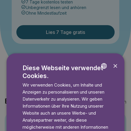
7 Tage kostenlos testen
Unbegrenzt lesen und anhören
Ohne Mindestlaufzeit
Lies 7 Tage gratis
Angebot gültig bis einschließlich 14.09.2026. Nur für
Neukunden.
×
Diese Webseite verwendet
Cookies.
ENGLISH
Wir verwenden Cookies, um Inhalte und
GERMAN
Anzeigen zu personalisieren und unseren
SWEDISH
Datenverkehr zu analysieren. Wir geben
Entdecke auch
Mehr anzeigen
Informationen über Ihre Nutzung unserer
Website auch an unsere Werbe- und
Analysepartner weiter, die diese
möglicherweise mit anderen Informationen
Pino