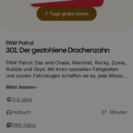
7 Tage gratis hören
PAW Patrol
301: Der gestohlene Drachenzahn
PAW Patrol: Das sind Chase, Marshall, Rocky, Zuma,
Rubble und Skye. Mit ihren speziellen Fähigkeiten
und coolen Fahrzeugen schaffen sie es, jede Mission
zu bewältigen! Die Paw Patrol ist zu Besuch im
Mehr lessen
Schloss Bellenburg. Hier werden sie von der
Prinzessin zu Rittern geschlagen. Doch der freche
3-6
‎‎ jahre
Ritter Klaue möchte den Drachen anlocken und
bändigen, um zu zeigen, dass er der größte Ritter ist.
Hörbuch
27
Minuten
Doch dafür benötigt er den legendären
Drachenzahn. Als er ihn schließlich findet, entwendet
PAW Patrol
er ihn aus der Schatzkammer und versucht zu