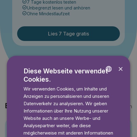
7 Tage kostenlos testen
Unbegrenzt lesen und anhören
Ohne Mindestlaufzeit
Lies 7 Tage gratis
Angebot gültig bis einschließlich 14.09.2026. Nur für
Neukunden.
×
Diese Webseite verwendet
Cookies.
ENGLISH
Wir verwenden Cookies, um Inhalte und
GERMAN
Anzeigen zu personalisieren und unseren
SWEDISH
Datenverkehr zu analysieren. Wir geben
Entdecke auch
Mehr anzeigen
Informationen über Ihre Nutzung unserer
Website auch an unsere Werbe- und
Analysepartner weiter, die diese
möglicherweise mit anderen Informationen
Pino