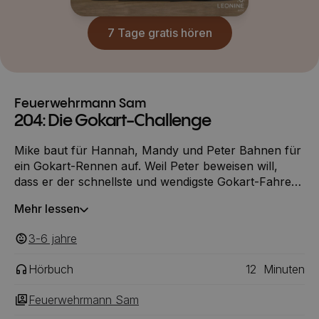
7 Tage gratis hören
Feuerwehrmann Sam
204: Die Gokart-Challenge
Mike baut für Hannah, Mandy und Peter Bahnen für
ein Gokart-Rennen auf. Weil Peter beweisen will,
dass er der schnellste und wendigste Gokart-Fahrer
ist, überredet er Mike, eine Bahn mit einer besonders
Mehr lessen
engen Kurve zu bauen. Aber Peter übertreibt es und
fährt ohne zu bremsen die steile Abfahrt hinunter.
3-6
‎‎ jahre
Hörbuch
12
Minuten
Feuerwehrmann Sam