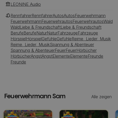
LEONINE Audio
Rennfahrer
Rennfahrer
Autos
Autos
Feuerwehrmann
Feuerwehrmann
Feuerwehrautos
Feuerwehrautos
Wald
Wald
Liebe & Freundschaft
Liebe & Freundschaft
Berufe
Berufe
Natur
Natur
Fahrzeuge
Fahrzeuge
Hörspiel
Hörspiel
Gefühle
Gefühle
Reime, Lieder, Musik
Reime, Lieder, Musik
Spannung & Abenteuer
Spannung & Abenteuer
Feuer
Feuer
Hörbücher
Hörbücher
Angst
Angst
Elemente
Elemente
Freunde
Freunde
Feuerwehrmann Sam
Alle zeigen