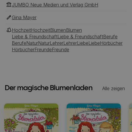
JUMBO Neue Medien und Verlag GmbH
Gina Mayer
Hochzeit
Hochzeit
Blumen
Blumen
Liebe & Freundschaft
Liebe & Freundschaft
Berufe
Berufe
Natur
Natur
Lehrer
Lehrer
Liebe
Liebe
Hörbücher
Hörbücher
Freunde
Freunde
Der magische Blumenladen
Alle zeigen