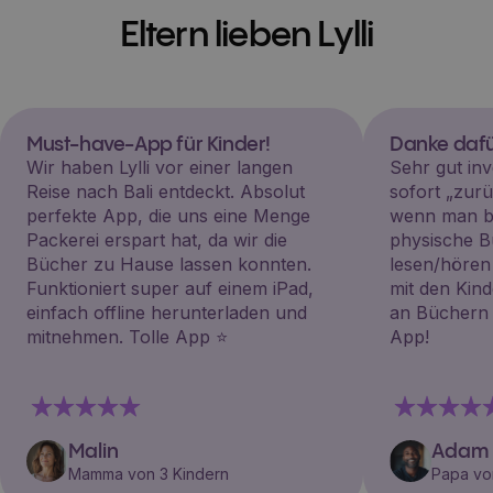
Eltern lieben Lylli
Must-have-App für Kinder!
Danke dafü
Wir haben Lylli vor einer langen
Sehr gut inv
Reise nach Bali entdeckt. Absolut
sofort „zu
perfekte App, die uns eine Menge
wenn man be
Packerei erspart hat, da wir die
physische B
Bücher zu Hause lassen konnten.
lesen/hören
Funktioniert super auf einem iPad,
mit den Kin
einfach offline herunterladen und
an Büchern i
mitnehmen. Tolle App ⭐️
App!
Malin
Adam
Mamma von 3 Kindern
Papa vo