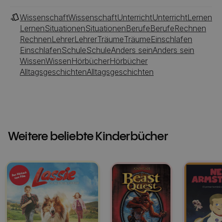
Wissenschaft
Wissenschaft
Unterricht
Unterricht
Lernen
Lernen
Situationen
Situationen
Berufe
Berufe
Rechnen
Rechnen
Lehrer
Lehrer
Träume
Träume
Einschlafen
Einschlafen
Schule
Schule
Anders sein
Anders sein
Wissen
Wissen
Hörbücher
Hörbücher
Alltagsgeschichten
Alltagsgeschichten
Weitere beliebte Kinderbücher