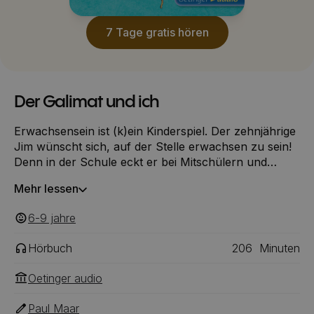
7 Tage gratis hören
Der Galimat und ich
Erwachsensein ist (k)ein Kinderspiel. Der zehnjährige
Jim wünscht sich, auf der Stelle erwachsen zu sein!
Denn in der Schule eckt er bei Mitschülern und
Lehrern gleichermaßen mit seinem Spezial-Talent an,
Mehr lessen
sich auf einen Blick ganze Lexikon-Artikel merken zu
können. Alle halten ihn für einen Besserwisser. Aber
6-9
‎‎ jahre
als Erwachsener könnte er bei der Quiz-Sendung
"Superwisser" mitmachen. Da taucht auf einmal das
Hörbuch
206
Minuten
Wesen Galimat mit einer EWP (Erwachsen-Werden-
Pille) in seinem Zimmer auf. Eine einzigartige
Oetinger audio
Hommage an das Kind-Sein.
Paul Maar