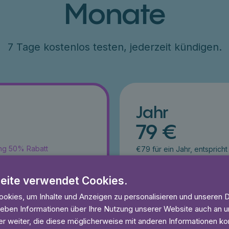
Monate
7 Tage kostenlos testen, jederzeit kündigen.
Jahr
79 €
ang 50% Rabatt
€79 für ein Jahr, entsprich
esten
7 Tage kostenlos testen
und anhören
Unbegrenzt lesen und anhö
eite verwendet Cookies.
eit
Ohne Mindestlaufzeit
okies, um Inhalte und Anzeigen zu personalisieren und unseren 
 geben Informationen über Ihre Nutzung unserer Website auch an
 Tage gratis
Lies 7 Tage
r weiter, die diese möglicherweise mit anderen Informationen kom