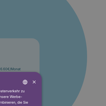
t 6.60€/Monat
ren
×
Datenverkehr zu
ENGLISH
 unsere Werbe-
 gratis
GERMAN
binieren, die Sie