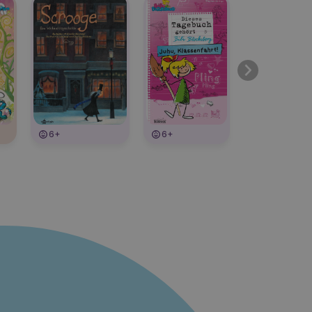
6+
6+
6+