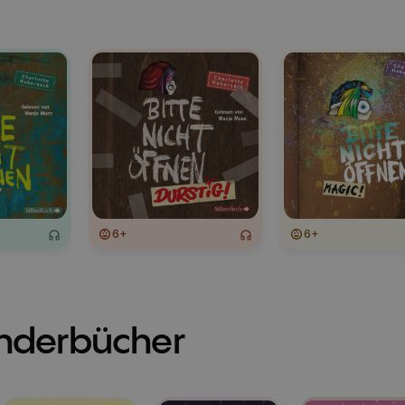
6+
6+
inderbücher