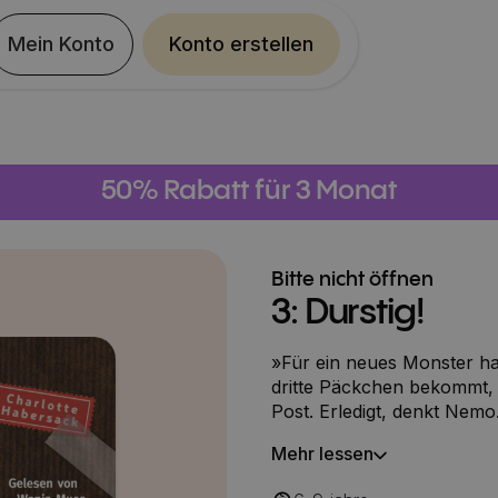
Mein Konto
Konto erstellen
50% Rabatt für 3 Monat
Bitte nicht öffnen
3: Durstig!
»Für ein neues Monster ha
dritte Päckchen bekommt, 
Post. Erledigt, denkt Nem
– Falsch gedacht. Denn: 1. 
Mehr lessen
Stadt. Mitten am Tag. 2. J
aufgemacht haben! 3. Und 