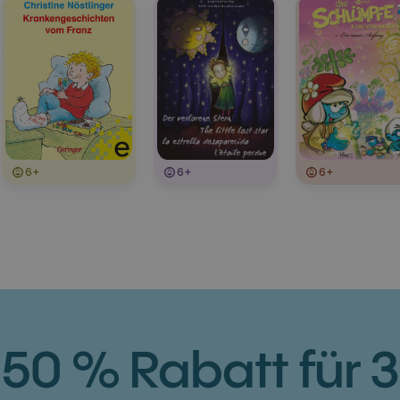
6+
6+
6+
50 % Rabatt für 3