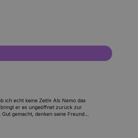
b ich echt keine Zeit!« Als Nemo das
bringt er es ungeöffnet zurück zur
o. Gut gemacht, denken seine Freunde.
Es wird plötzlich stockdunkel in der
emand anders muss die Kiste
das Wesen, das darin war, stöckelt