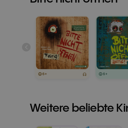
6+
6+
Weitere beliebte K