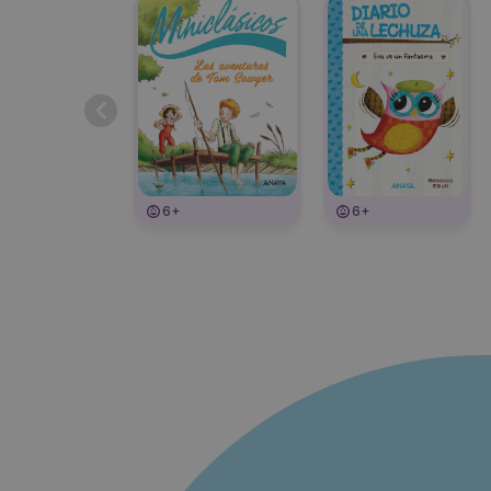
6+
6+