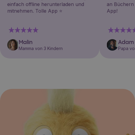
einfach offline herunterladen und
an Büchern i
mitnehmen. Tolle App ⭐️
App!
Malin
Adam
Mamma von 3 Kindern
Papa vo