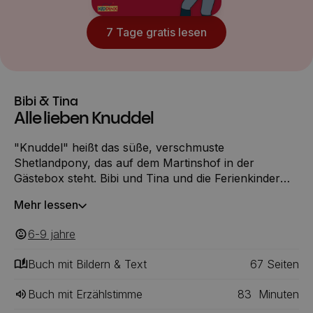
7 Tage gratis lesen
Bibi & Tina
Alle lieben Knuddel
"Knuddel" heißt das süße, verschmuste
Shetlandpony, das auf dem Martinshof in der
Gästebox steht. Bibi und Tina und die Ferienkinder
haben es auf Anhieb ins Herz geschlossen. Doch auf
Mehr lessen
einmal ist Knuddel auf geheimnisvolle Weise
verschwunden. Treibt ein Pferdedieb auf dem
6-9
‎‎ jahre
Reiterhof sein Unwesen? Das wollen die beiden
Freundinnen unbedingt herausfinden!
Buch mit Bildern & Text
67
‎‎ Seiten
Buch mit Erzählstimme
83
Minuten