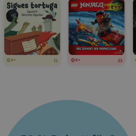
6+
6+