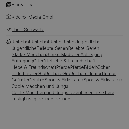
Bibi & Tina
Kiddinx Media GmbH
Theo Schwartz
Reiterhof
Reiterhof
Reiten
Reiten
Jugendliche
Jugendliche
Beliebte Serien
Beliebte Serien
Starke Mädchen
Starke Mädchen
Aufregung
Aufregung
Orte
Orte
Liebe & Freundschaft
Liebe & Freundschaft
Pferde
Pferde
Bilderbücher
Bilderbücher
Große Tiere
Große Tiere
Humor
Humor
Gefühle
Gefühle
Sport & Aktivitäten
Sport & Aktivitäten
Coole Mädchen und Jungs
Coole Mädchen und Jungs
Lesen
Lesen
Tiere
Tiere
Lustig
Lustig
Freunde
Freunde