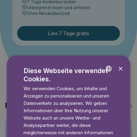
7 Tage kostenlos testen
Unbegrenzt lesen und anhören
Ohne Mindestlaufzeit
Lies 7 Tage gratis
Angebot gültig bis einschließlich 14.09.2026. Nur für
Neukunden.
×
Diese Webseite verwendet
Cookies.
ENGLISH
Wir verwenden Cookies, um Inhalte und
GERMAN
Anzeigen zu personalisieren und unseren
SWEDISH
Datenverkehr zu analysieren. Wir geben
Entdecke auch
Mehr anzeigen
Informationen über Ihre Nutzung unserer
Website auch an unsere Werbe- und
Analysepartner weiter, die diese
möglicherweise mit anderen Informationen
Pino