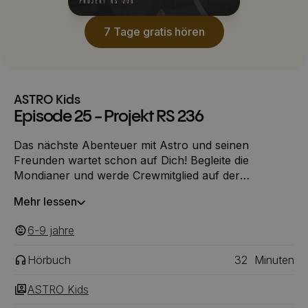
7 Tage gratis hören
ASTRO Kids
Episode 25 - Projekt RS 236
Das nächste Abenteuer mit Astro und seinen
Freunden wartet schon auf Dich! Begleite die
Mondianer und werde Crewmitglied auf der
verlassenen Raumstation 236 tief im All. In Episode
Mehr lessen
25 - Projekt RS 236 - wird Lennard Cordes auf Alpha
Prime vorgeladen – und trifft auf seinen
6-9
‎‎ jahre
Doppelgänger Louis Christopher. Gemeinsam sollen
sie ein neues Großprojekt leiten: die Reaktivierung
Hörbuch
32
Minuten
einer verlassenen Raumstation. Während Lennard
um seine Position bangt und Viktor überraschend
ASTRO Kids
zum Stellvertreter ernannt wird, träumt Familie