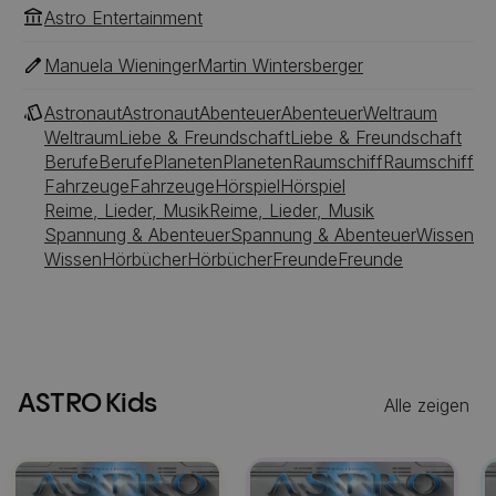
Winter von einem friedlichen Picknick.
Astro Entertainment
Manuela Wieninger
Martin Wintersberger
Astronaut
Astronaut
Abenteuer
Abenteuer
Weltraum
Weltraum
Liebe & Freundschaft
Liebe & Freundschaft
Berufe
Berufe
Planeten
Planeten
Raumschiff
Raumschiff
Fahrzeuge
Fahrzeuge
Hörspiel
Hörspiel
Reime, Lieder, Musik
Reime, Lieder, Musik
Spannung & Abenteuer
Spannung & Abenteuer
Wissen
Wissen
Hörbücher
Hörbücher
Freunde
Freunde
ASTRO Kids
Alle zeigen