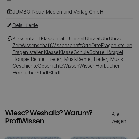
JUMBO Neue Medien und Verlag GmbH
Dela Kienle
Klassenfahrt
Klassenfahrt
Uhrzeit
Uhrzeit
Uhr
Uhr
Zeit
Zeit
Wissenschaft
Wissenschaft
Orte
Orte
Fragen stellen
Fragen stellen
Klasse
Klasse
Schule
Schule
Hörspiel
Hörspiel
Reime, Lieder, Musik
Reime, Lieder, Musik
Geschichte
Geschichte
Wissen
Wissen
Hörbücher
Hörbücher
Stadt
Stadt
Wieso? Weshalb? Warum?
Alle
ProfiWissen
zeigen