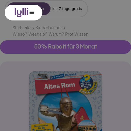
Konto erstellen
Lies 7 tage gratis
Startseite
Kinderbücher
Wieso? Weshalb? Warum? ProfiWissen
50% Rabatt für 3 Monat