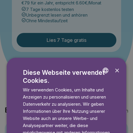
€79 für ein Jahr, entspricht 6.60€/Monat
7 Tage kostenlos testen
Unbegrenzt lesen und anhören
Ohne Mindestlaufzeit
Lies 7 Tage gratis
Angebot gültig bis einschließlich 14.09.2026. Nur für
×
Neukunden.
Diese Webseite verwendet
Cookies.
ENGLISH
Wir verwenden Cookies, um Inhalte und
GERMAN
Anzeigen zu personalisieren und unseren
SWEDISH
Datenverkehr zu analysieren. Wir geben
Entdecke auch
Mehr anzeigen
Informationen über Ihre Nutzung unserer
Website auch an unsere Werbe- und
Analysepartner weiter, die diese
möglicherweise mit anderen Informationen