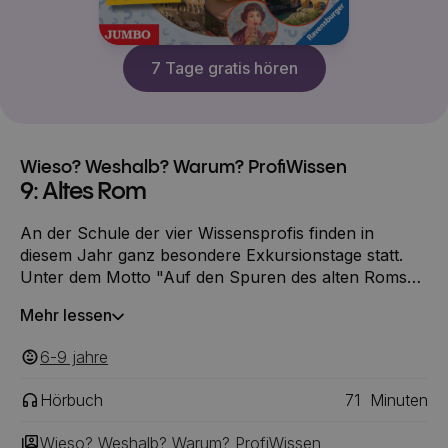
7 Tage gratis hören
Wieso? Weshalb? Warum? ProfiWissen
9: Altes Rom
An der Schule der vier Wissensprofis finden in
diesem Jahr ganz besondere Exkursionstage statt.
Unter dem Motto "Auf den Spuren des alten Roms"
geht es auf Klassenfahrt nach Italien. Jette, Finn,
Mehr lessen
Ben und Lilli tüfteln eine Stadtrallye für die anderen
Kinder aus. Und sie treffen einen Historiker, der dem
6-9
‎‎ jahre
Leben in der römischen Armee auf den Grund geht.
Hörbuch
71
Minuten
Wieso? Weshalb? Warum? ProfiWissen