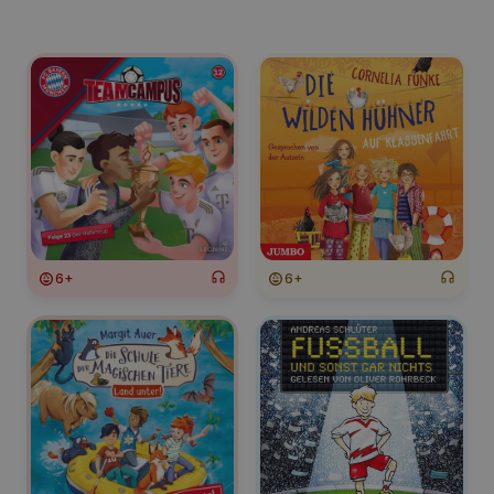
6+
6+