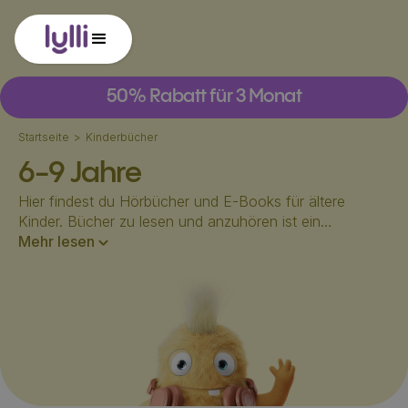
50% Rabatt für 3 Monat
Startseite
>
Kinderbücher
6-9 Jahre
Hier findest du Hörbücher und E-Books für ältere
Kinder. Bücher zu lesen und anzuhören ist ein
fantastisches Hobby, dass Kindern im Alter von 6-9
Mehr lesen
Jahren eine Welt voller Abenteuer und Spannung
eröffnet.