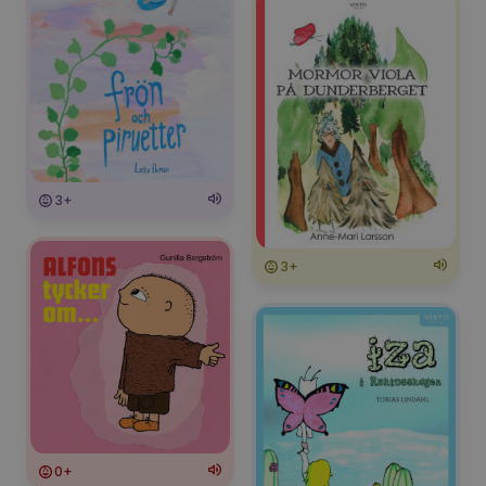
3+
3+
0+