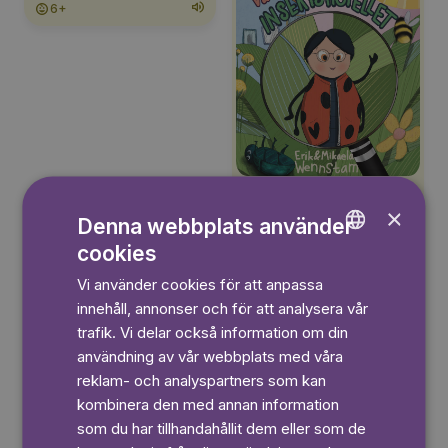
6+
3+
×
Denna webbplats använder
cookies
ENGLISH
Vi använder cookies för att anpassa
GERMAN
Läs mer
innehåll, annonser och för att analysera vår
SWEDISH
trafik. Vi delar också information om din
användning av vår webbplats med våra
reklam- och analyspartners som kan
kombinera den med annan information
Pino
som du har tillhandahållit dem eller som de