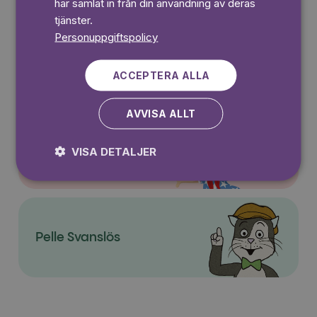
har samlat in från din användning av deras
tjänster.
Personuppgiftspolicy
Sagasagor
ACCEPTERA ALLA
AVVISA ALLT
Super-Charlie
VISA DETALJER
Pelle Svanslös