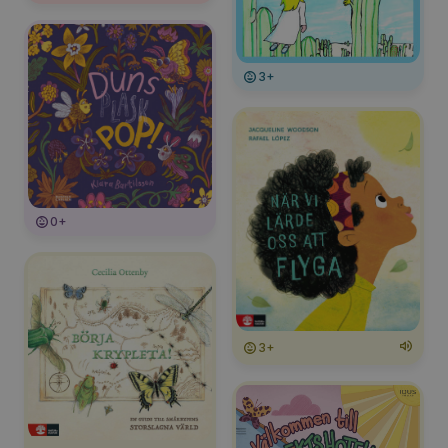
3+
0+
3+