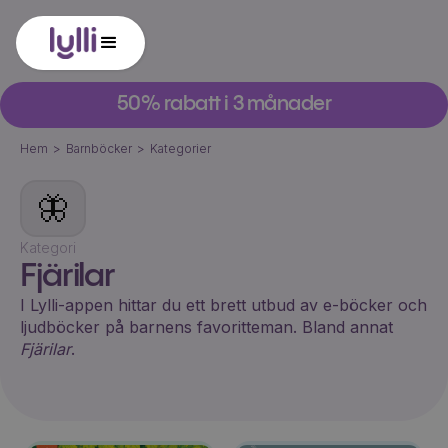
50% rabatt i 3 månader
Hem
>
Barnböcker
>
Kategorier
🦋
Kategori
Fjärilar
I Lylli-appen hittar du ett brett utbud av e-böcker och
ljudböcker på barnens favoritteman. Bland annat
Fjärilar
.