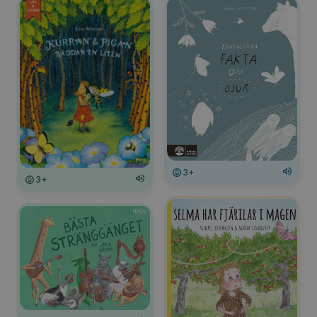
3+
3+