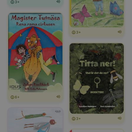
3+
3+
6+
3+