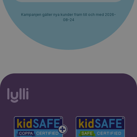
Kampanjen gäller nya kunder fram till och med 2026-
08-24
30% rabatt i 2 månader. Ingen
Starta erbjudande
bindningstid.