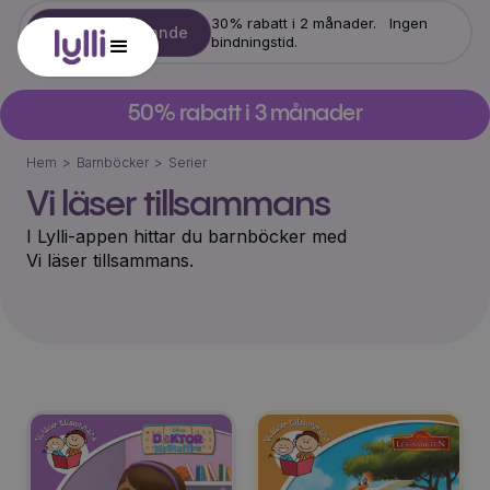
30% rabatt i 2 månader. Ingen
Starta erbjudande
bindningstid.
50% rabatt i 3 månader
Hem
>
Barnböcker
>
Serier
Vi läser tillsammans
I Lylli-appen hittar du barnböcker med
Vi läser tillsammans
.