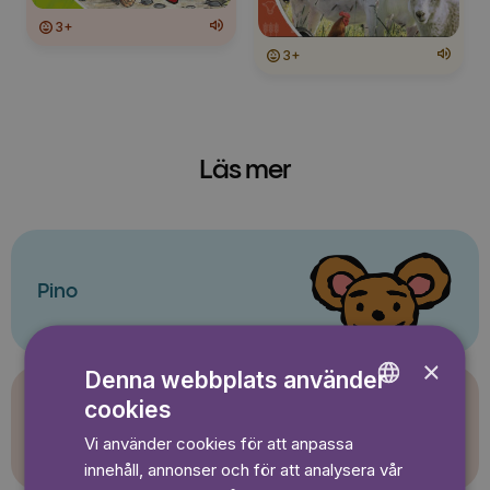
3+
3+
Läs mer
Pino
×
Denna webbplats använder
cookies
ENGLISH
Sagasagor
Vi använder cookies för att anpassa
GERMAN
innehåll, annonser och för att analysera vår
SWEDISH