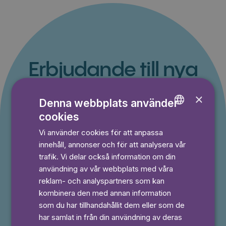
Erbjudande till nya
kunder
×
Denna webbplats använder
Du betalar inget under provperioden och kan
cookies
ENGLISH
avsluta din prenumeration när som helst.
Vi använder cookies för att anpassa
GERMAN
innehåll, annonser och för att analysera vår
SWEDISH
trafik. Vi delar också information om din
⭐️ Offer!
användning av vår webbplats med våra
Månad
reklam- och analyspartners som kan
49,50 kr
kombinera den med annan information
50% rabatt i 3 månader
som du har tillhandahållit dem eller som de
Prova 7 dagar gratis
har samlat in från din användning av deras
Läs och lyssna obegränsat