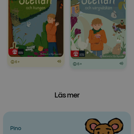
6+
6+
Läs mer
Pino