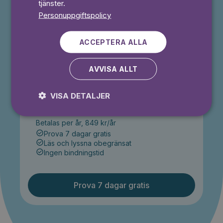
tjänster.
Ingen bindningstid
Personuppgiftspolicy
Prova 7 dagar gratis
ACCEPTERA ALLA
AVVISA ALLT
År
VISA DETALJER
71
kr/månad
Betalas per år, 849 kr/år
Prova 7 dagar gratis
Läs och lyssna obegränsat
Ingen bindningstid
Prova 7 dagar gratis