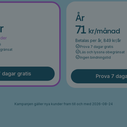
År
r
71
kr/månad
ader
Betalas per år, 849 kr/år
s
Prova 7 dagar gratis
egränsat
Läs och lyssna obegränsat
Ingen bindningstid
 dagar gratis
Prova 7 daga
Kampanjen gäller nya kunder fram till och med 2026-08-24