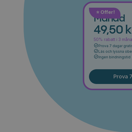
⭐️ Offer!
Månad
49,50 k
50% rabatt i 3 mån
Prova 7 dagar grati
Läs och lyssna ob
Ingen bindningstid
Prova 7