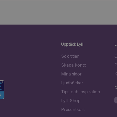
Upptäck Lylli
L
Sök titlar
O
Skapa konto
P
Mina sidor
K
Ljudböcker
F
Tips och inspiration
Lylli Shop
Presentkort