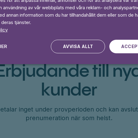
s för att anpassa innehåll, annonser och för att analysera vår traf
in användning av vår webbplats med våra reklam- och analyspart
 annan information som du har tillhandahållit dem eller som de ha
 deras tjänster.
licy
JER
AVVISA ALLT
ACCEP
Erbjudande till ny
kunder
etalar inget under provperioden och kan avslut
prenumeration när som helst.