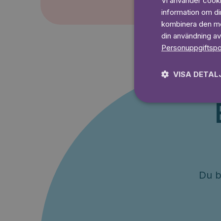
Vi använder cookie
information om d
kombinera den med
din användning av
Personuppgiftspo
VISA DETAL
Du b