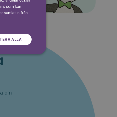
ik. Vi delar också
ners som kan
GERMAN
r samlat in från
SWEDISH
TERA ALLA
a
a din