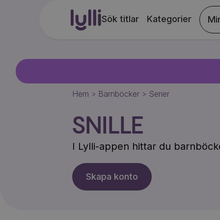
Sök titlar
Kategorier
Mi
Hem
Barnböcker
Serier
>
>
SNILLE
I Lylli-appen hittar du barnbö
Skapa konto