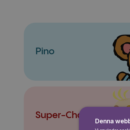
Pino
Super-Charlie
Denna webb