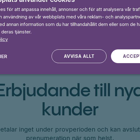
Pelle Svans
s för att anpassa innehåll, annonser och för att analysera vår traf
in användning av vår webbplats med våra reklam- och analyspart
 annan information som du har tillhandahållit dem eller som de ha
 deras tjänster.
licy
JER
AVVISA ALLT
ACCEP
Erbjudande till ny
kunder
etalar inget under provperioden och kan avslut
prenumeration när som helst.