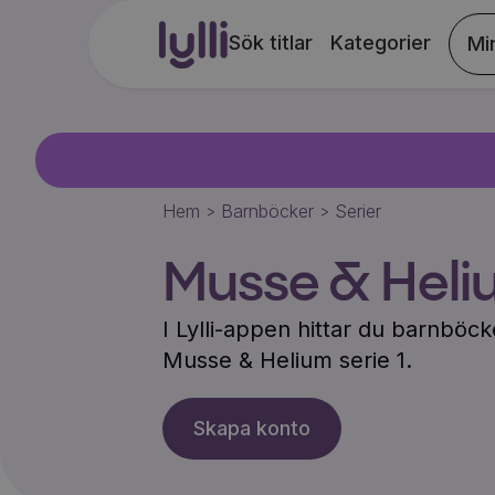
Sök titlar
Kategorier
Mi
Hem
Barnböcker
Serier
>
>
Musse & Heliu
I Lylli-appen hittar du barnbö
Musse & Helium serie 1
.
Skapa konto