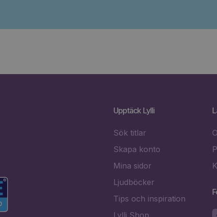
Upptäck Lylli
L
Sök titlar
O
Skapa konto
P
Mina sidor
K
Ljudböcker
F
Tips och inspiration
Lylli Shop