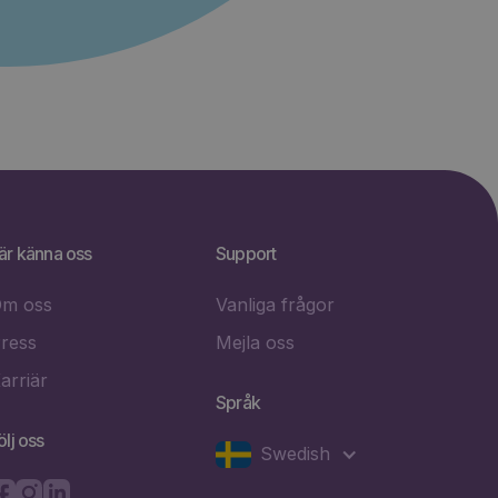
är känna oss
Support
m oss
Vanliga frågor
ress
Mejla oss
arriär
Språk
ölj oss
Swedish