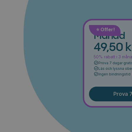
⭐️ Offer!
Månad
49,50 k
50% rabatt i 3 mån
Prova 7 dagar grati
Läs och lyssna ob
Ingen bindningstid
Prova 7