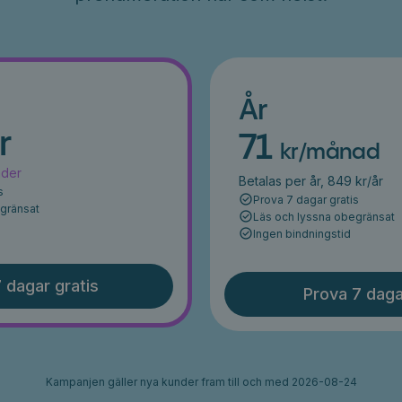
År
r
71
kr/månad
ader
Betalas per år, 849 kr/år
s
Prova 7 dagar gratis
egränsat
Läs och lyssna obegränsat
Ingen bindningstid
 dagar gratis
Prova 7 daga
Kampanjen gäller nya kunder fram till och med 2026-08-24