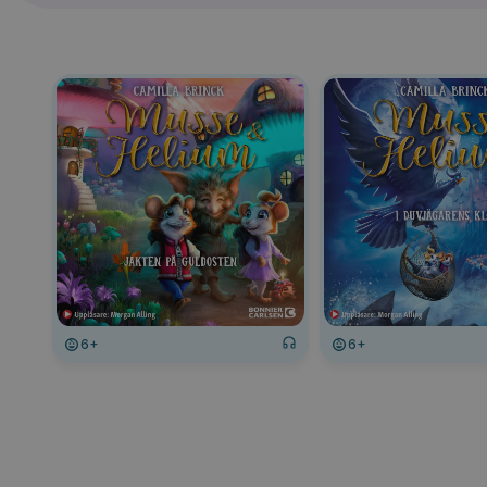
6+
6+