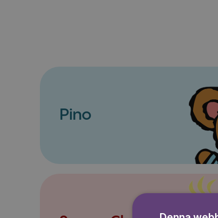
Pino
Denna webb