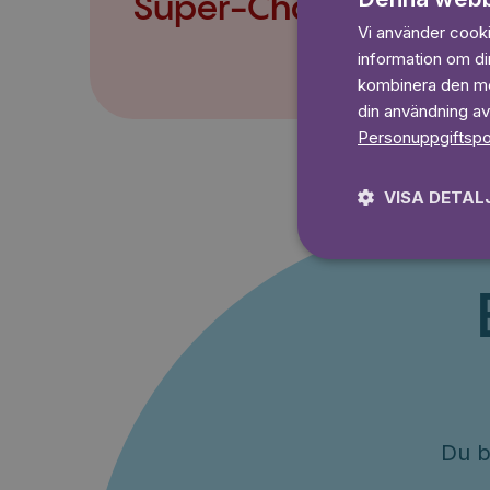
Super-Charlie
Vi använder cookie
information om d
kombinera den med
din användning av
Personuppgiftspo
VISA DETAL
Du b