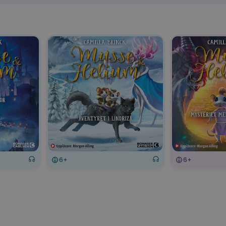
6+
6+