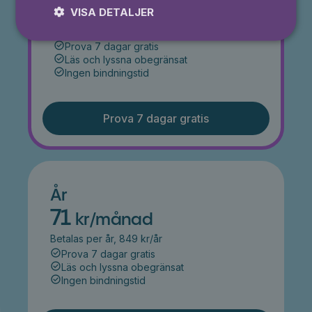
49,50 kr
VISA DETALJER
50% rabatt i 3 månader
Prova 7 dagar gratis
Läs och lyssna obegränsat
Ingen bindningstid
Prova 7 dagar gratis
År
71
kr/månad
Betalas per år, 849 kr/år
Prova 7 dagar gratis
Läs och lyssna obegränsat
Ingen bindningstid