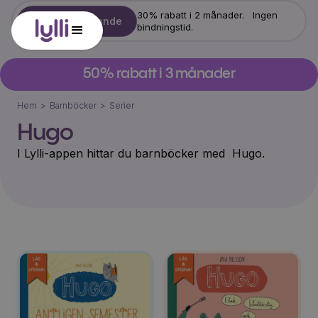
30% rabatt i 2 månader. Ingen
Starta erbjudande
bindningstid.
50% rabatt i 3 månader
Hem
>
Barnböcker
>
Serier
Hugo
I Lylli-appen hittar du barnböcker med
Hugo
.