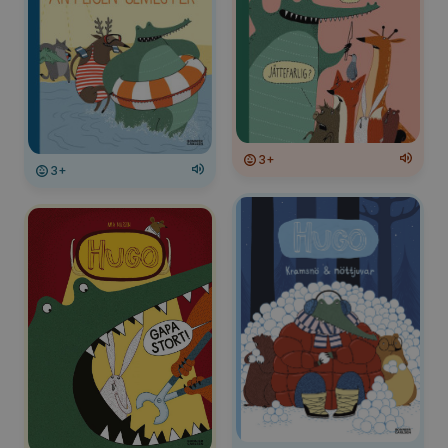
3+
3+