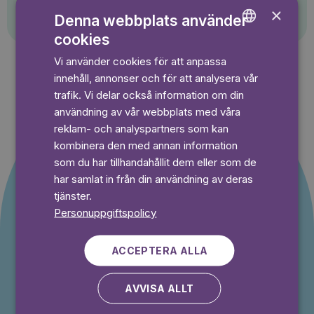
Pelle Svanslös
×
Denna webbplats använder
cookies
ENGLISH
Vi använder cookies för att anpassa
GERMAN
innehåll, annonser och för att analysera vår
SWEDISH
trafik. Vi delar också information om din
användning av vår webbplats med våra
reklam- och analyspartners som kan
kombinera den med annan information
Erbjudande till nya
som du har tillhandahållit dem eller som de
har samlat in från din användning av deras
kunder
tjänster.
Personuppgiftspolicy
Du betalar inget under provperioden och kan
avsluta din prenumeration när som helst.
ACCEPTERA ALLA
AVVISA ALLT
⭐️ Offer!
Månad