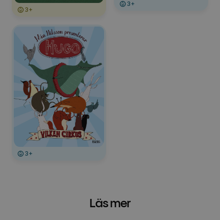
3+
3+
3+
Läs mer