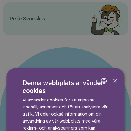
Pelle Svanslös
×
Denna webbplats använder
Erbjudande till nya
cookies
ENGLISH
kunder
Vi använder cookies för att anpassa
GERMAN
innehåll, annonser och för att analysera vår
Du betalar inget under provperioden och kan
SWEDISH
trafik. Vi delar också information om din
avsluta din prenumeration när som helst.
användning av vår webbplats med våra
reklam- och analyspartners som kan