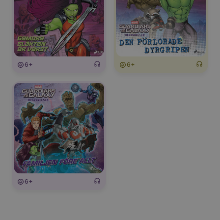
6+
6+
6+