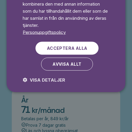
kombinera den med annan information
⭐️ Offer!
som du har tillhandahållit dem eller som de
Månad
har samlat in från din användning av deras
49,50 kr
tjänster.
50% rabatt i 3 månader
Personuppgiftspolicy
Prova 7 dagar gratis
Läs och lyssna obegränsat
ACCEPTERA ALLA
Ingen bindningstid
AVVISA ALLT
Prova 7 dagar gratis
VISA DETALJER
År
71
kr/månad
Betalas per år, 849 kr/år
Prova 7 dagar gratis
Läs och lyssna obegränsat