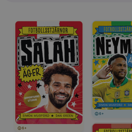
6+
6+