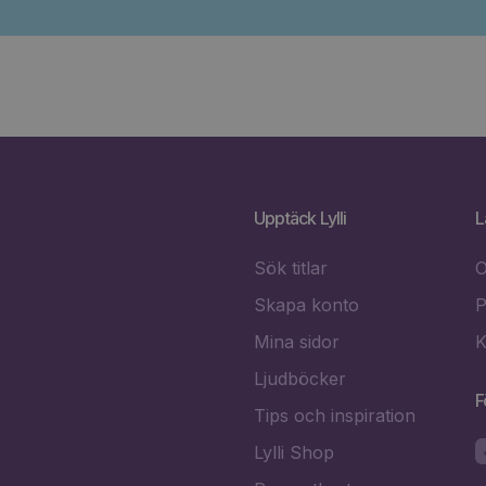
Upptäck Lylli
L
Sök titlar
O
Skapa konto
P
Mina sidor
K
Ljudböcker
F
Tips och inspiration
Lylli Shop