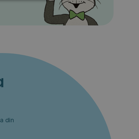
a
a din