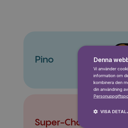
Pino
Denna webb
Vi använder cookie
information om d
kombinera den med
din användning av
Personuppgiftspo
VISA DETAL
Super-Charlie