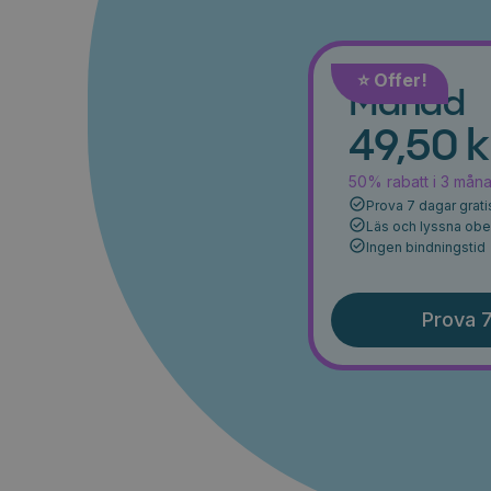
⭐️ Offer!
Månad
49,50 k
50% rabatt i 3 mån
Prova 7 dagar grati
Läs och lyssna ob
Ingen bindningstid
Prova 7