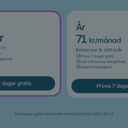
År
r
71
kr/månad
ader
Betalas per år, 849 kr/år
s
Prova 7 dagar gratis
egränsat
Läs och lyssna obegränsat
Ingen bindningstid
 dagar gratis
Prova 7 daga
Kampanjen gäller nya kunder fram till och med 2026-08-24