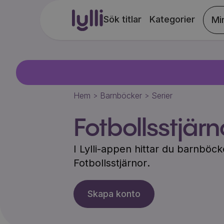
Sök titlar
Kategorier
Mi
Hem
Barnböcker
Serier
>
>
Fotbollsstjärn
I Lylli-appen hittar du barnbö
Fotbollsstjärnor
.
Skapa konto