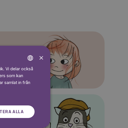
×
ik. Vi delar också
ENGLISH
ners som kan
GERMAN
r samlat in från
SWEDISH
TERA ALLA
lös