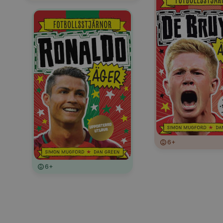
6+
6+