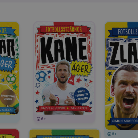
6+
6+