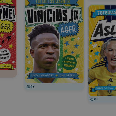
6+
6+