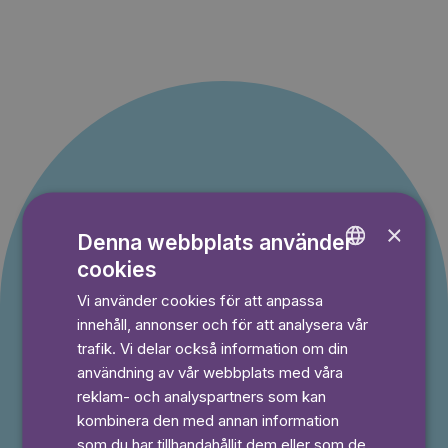
Erbjudande till nya
×
Denna webbplats använder
kunder
cookies
ENGLISH
Du betalar inget under provperioden och kan
Vi använder cookies för att anpassa
GERMAN
avsluta din prenumeration när som helst.
innehåll, annonser och för att analysera vår
SWEDISH
trafik. Vi delar också information om din
användning av vår webbplats med våra
reklam- och analyspartners som kan
⭐️ Offer!
Månad
kombinera den med annan information
49,50 kr
som du har tillhandahållit dem eller som de