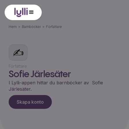
Hem
>
Barnböcker
>
Författare
✍️
Författare
Sofie Järlesäter
I Lylli-appen hittar du barnböcker av
Sofie
Järlesäter
.
Skapa konto