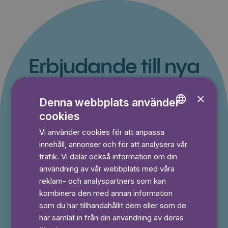
Erbjudande till nya
kunder
×
Denna webbplats använder
Du betalar inget under provperioden och kan
cookies
ENGLISH
avsluta din prenumeration när som helst.
Vi använder cookies för att anpassa
GERMAN
innehåll, annonser och för att analysera vår
SWEDISH
trafik. Vi delar också information om din
⭐️ Offer!
Månad
användning av vår webbplats med våra
reklam- och analyspartners som kan
49,50 kr
kombinera den med annan information
50% rabatt i 3 månader
som du har tillhandahållit dem eller som de
Prova 7 dagar gratis
har samlat in från din användning av deras
Läs och lyssna obegränsat