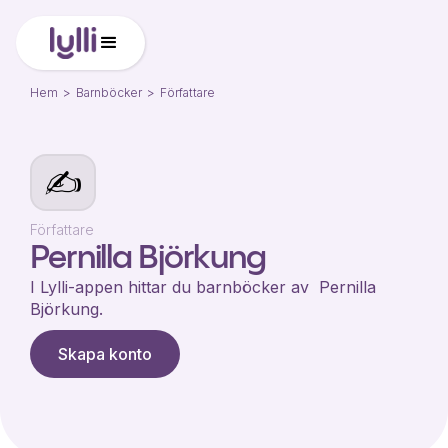
Hem
>
Barnböcker
>
Författare
✍️
Författare
Pernilla Björkung
I Lylli-appen hittar du barnböcker av
Pernilla
Björkung
.
Skapa konto