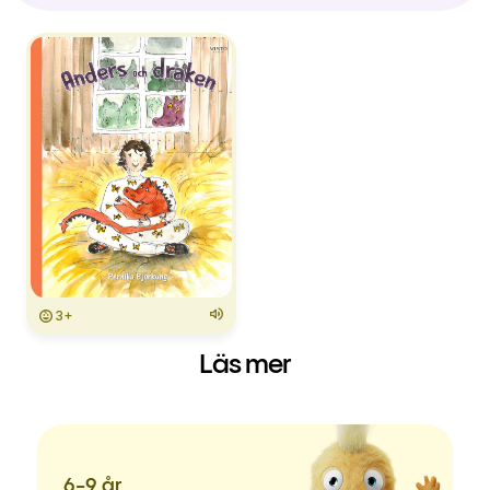
3+
Läs mer
6-9 år