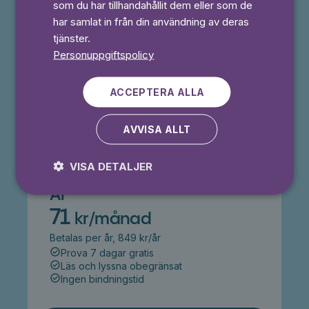
som du har tillhandahållit dem eller som de
49,50 kr
har samlat in från din användning av deras
50% rabatt i 3 månader
tjänster.
Prova 7 dagar gratis
Personuppgiftspolicy
Läs och lyssna obegränsat
Ingen bindningstid
ACCEPTERA ALLA
Prova 7 dagar gratis
AVVISA ALLT
VISA DETALJER
År
71
kr/månad
Betalas per år, 849 kr/år
Prova 7 dagar gratis
Läs och lyssna obegränsat
Ingen bindningstid