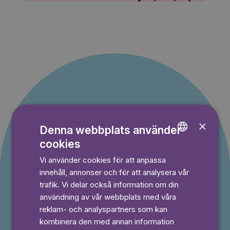
Erbjudande till nya
×
Denna webbplats använder
kunder
cookies
ENGLISH
Vi använder cookies för att anpassa
GERMAN
Du betalar inget under provperioden och kan
innehåll, annonser och för att analysera vår
avsluta din prenumeration när som helst.
SWEDISH
trafik. Vi delar också information om din
användning av vår webbplats med våra
reklam- och analyspartners som kan
⭐️ Offer!
kombinera den med annan information
Månad