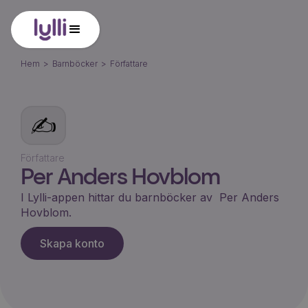
Hem
>
Barnböcker
>
Författare
✍️
Författare
Per Anders Hovblom
I Lylli-appen hittar du barnböcker av
Per Anders
Hovblom
.
Skapa konto