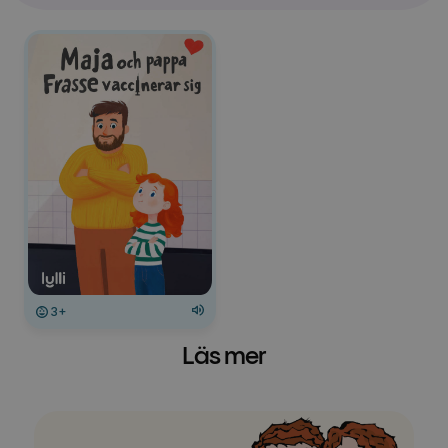
3+
Läs mer