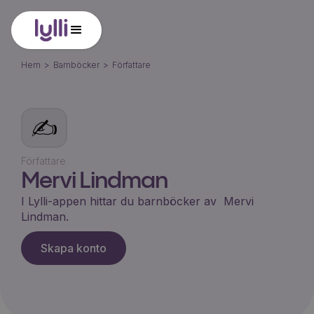
Hem
>
Barnböcker
>
Författare
✍️
Författare
Mervi Lindman
I Lylli-appen hittar du barnböcker av
Mervi
Lindman
.
Skapa konto