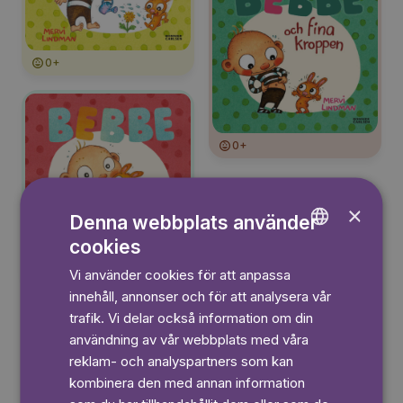
0+
0+
×
Denna webbplats använder
cookies
ENGLISH
0+
Vi använder cookies för att anpassa
GERMAN
innehåll, annonser och för att analysera vår
Läs mer
SWEDISH
trafik. Vi delar också information om din
användning av vår webbplats med våra
reklam- och analyspartners som kan
kombinera den med annan information