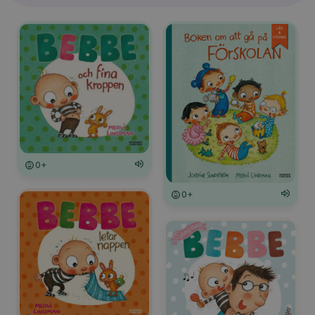
0+
0+