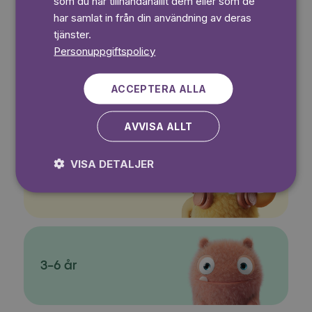
som du har tillhandahållit dem eller som de
Rasmus Nalle
har samlat in från din användning av deras
tjänster.
Personuppgiftspolicy
ACCEPTERA ALLA
Barbie
AVVISA ALLT
VISA DETALJER
6-9 år
3-6 år