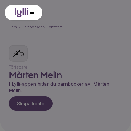
Hem
>
Barnböcker
>
Författare
✍️
Författare
Mårten Melin
I Lylli-appen hittar du barnböcker av
Mårten
Melin
.
Skapa konto