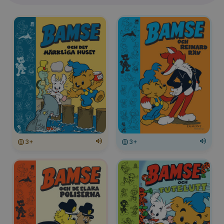
3+
3+