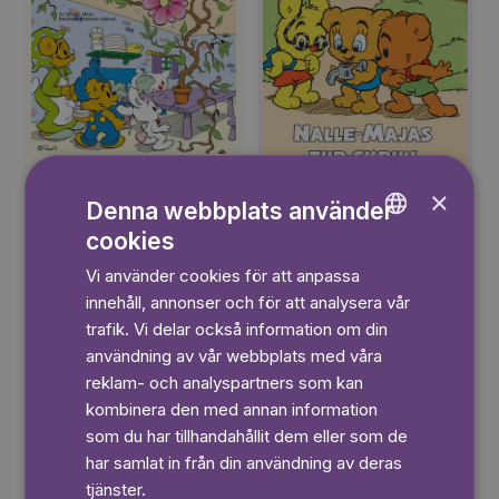
3+
×
3+
Denna webbplats använder
cookies
ENGLISH
Läs mer
Vi använder cookies för att anpassa
GERMAN
innehåll, annonser och för att analysera vår
SWEDISH
trafik. Vi delar också information om din
användning av vår webbplats med våra
Sagasagor
reklam- och analyspartners som kan
kombinera den med annan information
som du har tillhandahållit dem eller som de
har samlat in från din användning av deras
tjänster.