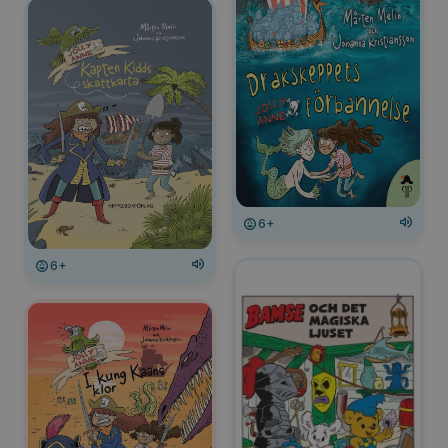
6+
6+