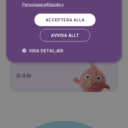
Personuppgiftspolicy
Pino
ACCEPTERA ALLA
AVVISA ALLT
Lasse-Majas
VISA DETALJER
0-3 år