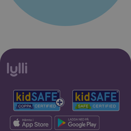
30% rabatt i 2 månader. Ingen
Starta erbjudande
bindningstid.