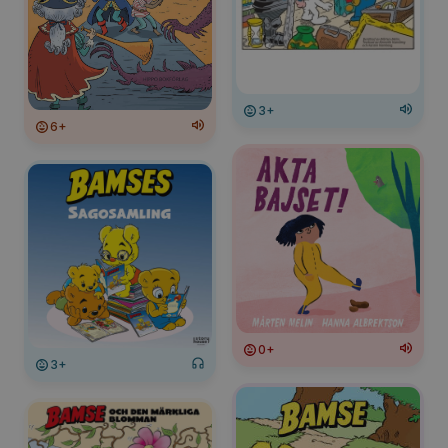
3+
6+
0+
3+