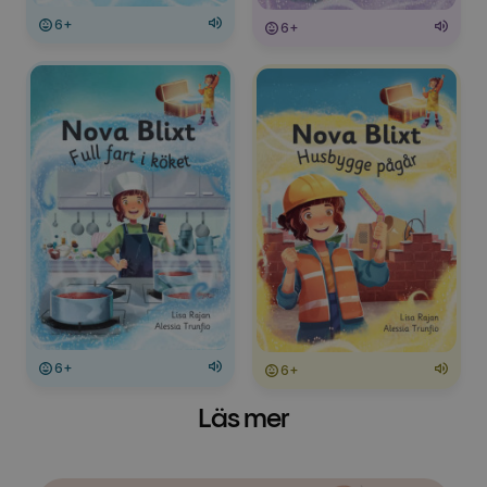
6+
6+
6+
6+
Läs mer