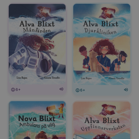
6+
6+