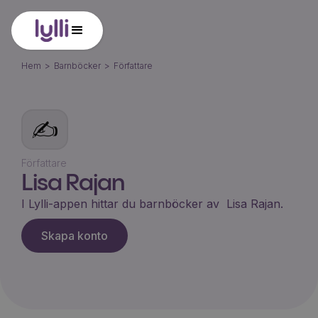
Hem
>
Barnböcker
>
Författare
✍️
Författare
Lisa Rajan
I Lylli-appen hittar du barnböcker av
Lisa Rajan
.
Skapa konto