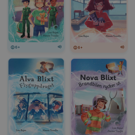
6+
6+