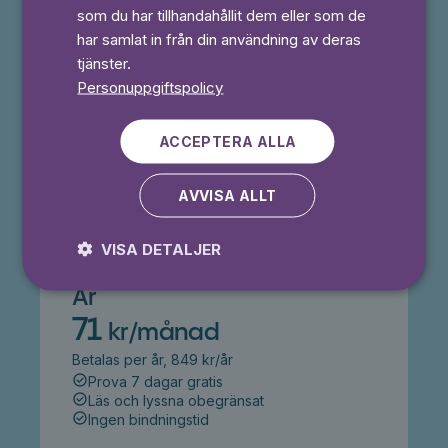
Månad
som du har tillhandahållit dem eller som de
49,50 kr
har samlat in från din användning av deras
50% rabatt i 3 månader
tjänster.
Prova 7 dagar gratis
Personuppgiftspolicy
Läs och lyssna obegränsat
Ingen bindningstid
ACCEPTERA ALLA
Prova 7 dagar gratis
AVVISA ALLT
VISA DETALJER
År
71
kr/månad
Betalas per år, 849 kr/år
Prova 7 dagar gratis
Läs och lyssna obegränsat
Ingen bindningstid