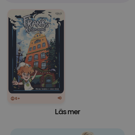
6+
Läs mer