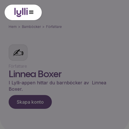
Hem
>
Barnböcker
>
Författare
✍️
Författare
Linnea Boxer
I Lylli-appen hittar du barnböcker av
Linnea
Boxer
.
Skapa konto