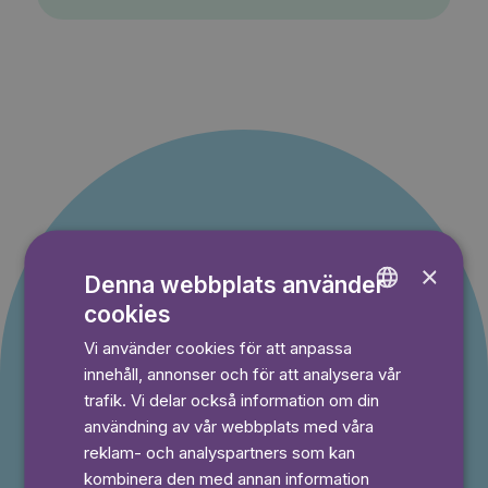
Erbjudande till nya
×
Denna webbplats använder
cookies
kunder
ENGLISH
Vi använder cookies för att anpassa
GERMAN
Du betalar inget under provperioden och kan
innehåll, annonser och för att analysera vår
avsluta din prenumeration när som helst.
SWEDISH
trafik. Vi delar också information om din
användning av vår webbplats med våra
reklam- och analyspartners som kan
⭐️ Offer!
kombinera den med annan information