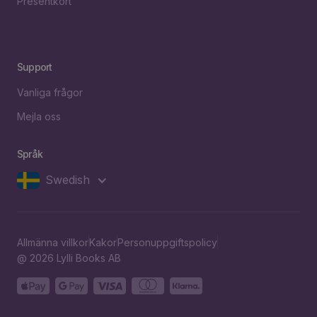
Presentkort
Support
Vanliga frågor
Mejla oss
Språk
Swedish
Allmänna villkor
Kakor
Personuppgiftspolicy
@ 2026 Lylli Books AB