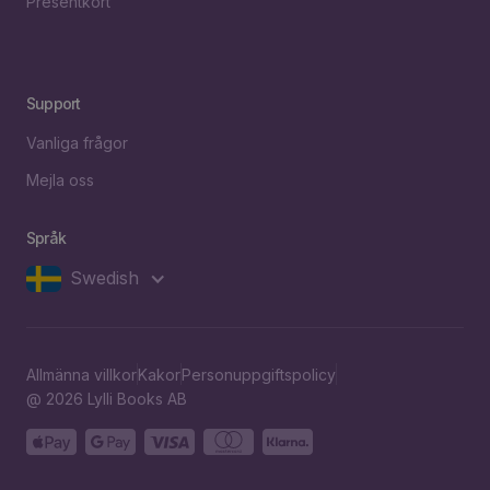
Presentkort
Support
Vanliga frågor
Mejla oss
Språk
Swedish
Allmänna villkor
Kakor
Personuppgiftspolicy
@ 2026 Lylli Books AB