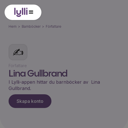
Hem
>
Barnböcker
>
Författare
✍️
Författare
Lina Gullbrand
I Lylli-appen hittar du barnböcker av
Lina
Gullbrand
.
Skapa konto