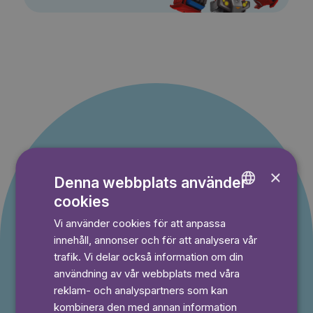
Erbjudande till nya
×
Denna webbplats använder
cookies
kunder
ENGLISH
Vi använder cookies för att anpassa
GERMAN
Du betalar inget under provperioden och kan
innehåll, annonser och för att analysera vår
avsluta din prenumeration när som helst.
SWEDISH
trafik. Vi delar också information om din
användning av vår webbplats med våra
reklam- och analyspartners som kan
⭐️ Offer!
kombinera den med annan information