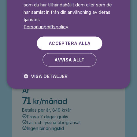
Månad
som du har tillhandahållit dem eller som de
49,50 kr
har samlat in från din användning av deras
50% rabatt i 3 månader
tjänster.
Prova 7 dagar gratis
Personuppgiftspolicy
Läs och lyssna obegränsat
Ingen bindningstid
ACCEPTERA ALLA
Prova 7 dagar gratis
AVVISA ALLT
VISA DETALJER
År
71
kr/månad
Betalas per år, 849 kr/år
Prova 7 dagar gratis
Läs och lyssna obegränsat
Ingen bindningstid