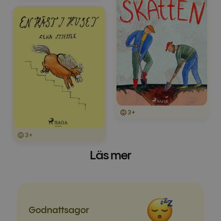
3+
3+
Läs mer
Godnatt­sagor