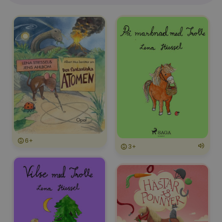
6+
3+