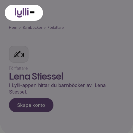
Hem
>
Barnböcker
>
Författare
✍️
Författare
Lena Stiessel
I Lylli-appen hittar du barnböcker av
Lena
Stiessel
.
Skapa konto