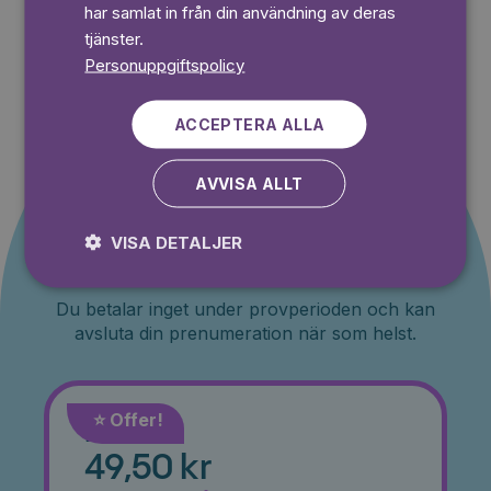
har samlat in från din användning av deras
tjänster.
Personuppgiftspolicy
ACCEPTERA ALLA
AVVISA ALLT
Erbjudande till nya
VISA DETALJER
kunder
Du betalar inget under provperioden och kan
avsluta din prenumeration när som helst.
⭐️ Offer!
Månad
49,50 kr