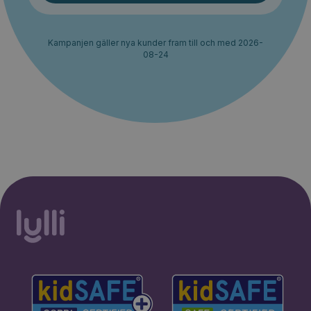
Kampanjen gäller nya kunder fram till och med 2026-
08-24
30% rabatt i 2 månader. Ingen
Starta erbjudande
bindningstid.