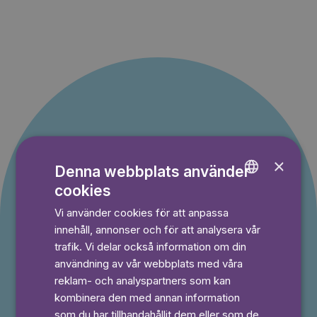
Erbjudande till nya
×
Denna webbplats använder
kunder
cookies
ENGLISH
Du betalar inget under provperioden och kan
Vi använder cookies för att anpassa
GERMAN
avsluta din prenumeration när som helst.
innehåll, annonser och för att analysera vår
SWEDISH
trafik. Vi delar också information om din
användning av vår webbplats med våra
reklam- och analyspartners som kan
⭐️ Offer!
Månad
kombinera den med annan information
49,50 kr
som du har tillhandahållit dem eller som de