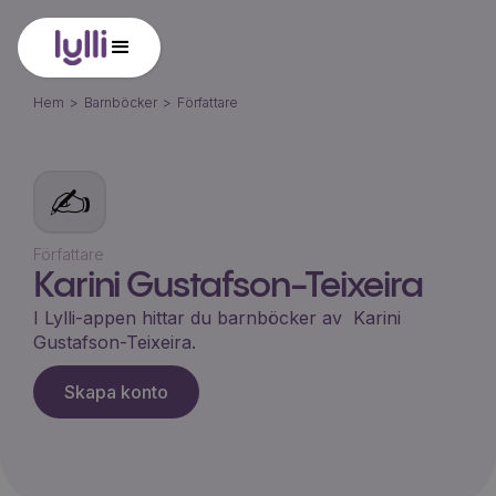
Hem
>
Barnböcker
>
Författare
✍️
Författare
Karini Gustafson-Teixeira
I Lylli-appen hittar du barnböcker av
Karini
Gustafson-Teixeira
.
Skapa konto