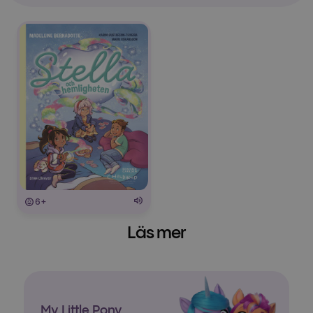
6+
Läs mer
My Little Pony