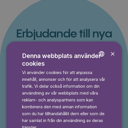
Erbjudande till nya
kunder
×
Denna webbplats använder
Du betalar inget under provperioden och kan
cookies
ENGLISH
avsluta din prenumeration när som helst.
Vi använder cookies för att anpassa
GERMAN
innehåll, annonser och för att analysera vår
SWEDISH
trafik. Vi delar också information om din
⭐️ Offer!
Månad
användning av vår webbplats med våra
49,50 kr
reklam- och analyspartners som kan
kombinera den med annan information
50% rabatt i 3 månader
som du har tillhandahållit dem eller som de
Prova 7 dagar gratis
Läs och lyssna obegränsat
har samlat in från din användning av deras
Ingen bindningstid
tjänster.