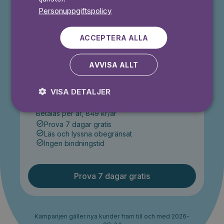
Personuppgiftspolicy
Prova 7 dagar gratis
ACCEPTERA ALLA
AVVISA ALLT
År
VISA DETALJER
71
kr/månad
Betalas per år, 849 kr/år
Prova 7 dagar gratis
Läs och lyssna obegränsat
Ingen bindningstid
Prova 7 dagar gratis
Kampanjen gäller nya kunder fram till och med 2026-