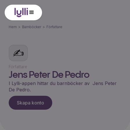
Hem
>
Barnböcker
>
Författare
✍️
Författare
Jens Peter De Pedro
I Lylli-appen hittar du barnböcker av
Jens Peter
De Pedro
.
Skapa konto