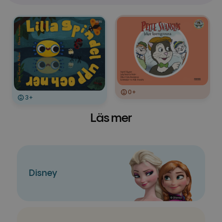
0+
3+
Läs mer
Disney