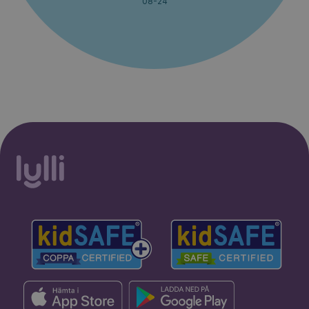
08-24
30% rabatt i 2 månader. Ingen
Starta erbjudande
bindningstid.