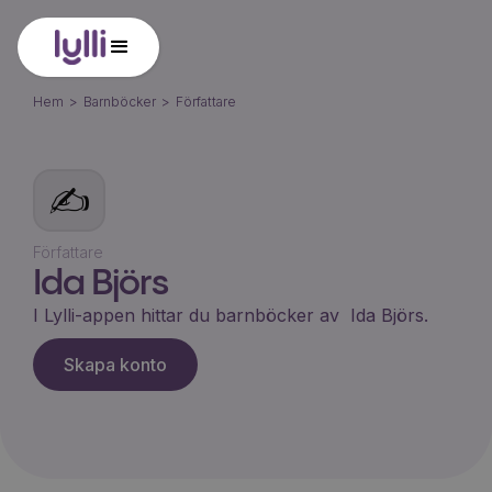
Hem
>
Barnböcker
>
Författare
✍️
Författare
Ida Björs
I Lylli-appen hittar du barnböcker av
Ida Björs
.
Skapa konto