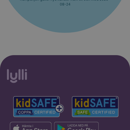
08-24
30% rabatt i 2 månader. Ingen
Starta erbjudande
bindningstid.