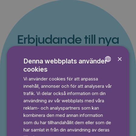
Erbjudande till nya
kunder
×
Denna webbplats använder
Du betalar inget under provperioden och kan
cookies
ENGLISH
avsluta din prenumeration när som helst.
Vi använder cookies för att anpassa
GERMAN
innehåll, annonser och för att analysera vår
SWEDISH
trafik. Vi delar också information om din
⭐️ Offer!
Månad
användning av vår webbplats med våra
reklam- och analyspartners som kan
49,50 kr
kombinera den med annan information
50% rabatt i 3 månader
som du har tillhandahållit dem eller som de
Prova 7 dagar gratis
har samlat in från din användning av deras
Läs och lyssna obegränsat