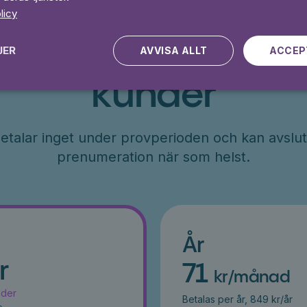
licy
Erbjudande till ny
JER
AVVISA ALLT
ACCEP
kunder
etalar inget under provperioden och kan avslut
prenumeration när som helst.
År
r
71
kr/månad
ader
Betalas per år, 849 kr/år