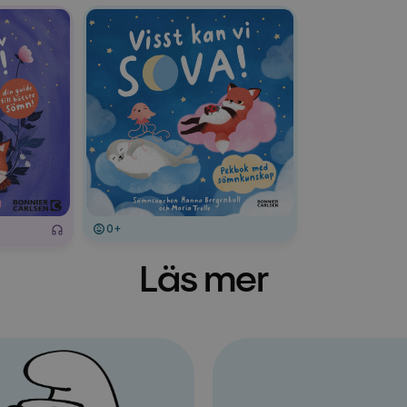
0+
Läs mer