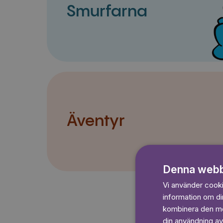
Smurfarna
Äventyr
Denna webb
Vi använder cookie
information om d
kombinera den med
din användning av