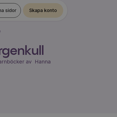
na sidor
Skapa konto
e
genkull
 barnböcker av
Hanna