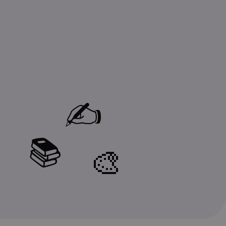
✍️
📚
🎨