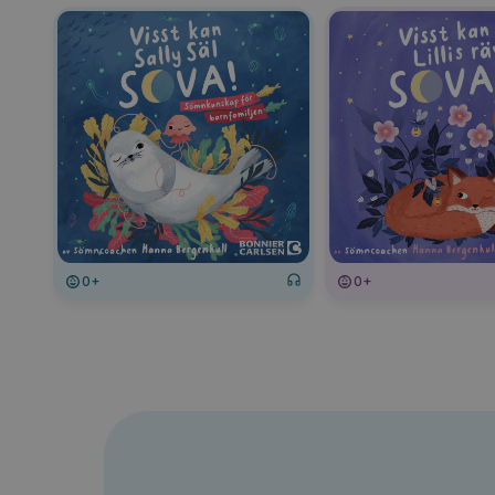
0+
0+