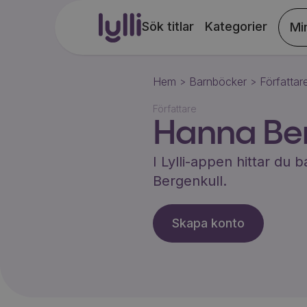
Sök titlar
Kategorier
Mi
Hem
Barnböcker
Författar
>
>
Författare
Hanna Ber
I Lylli-appen hittar du
Bergenkull
.
Skapa konto