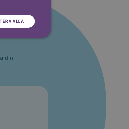
a
TERA ALLA
a din