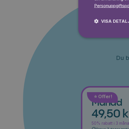
Personuppgiftspo
VISA DETAL
Du b
⭐️ Offer!
Månad
49,50 k
50% rabatt i 3 mån