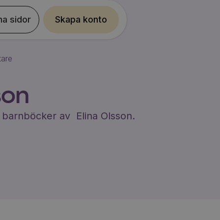
na sidor
Skapa konto
tare
son
du barnböcker av
Elina Olsson
.