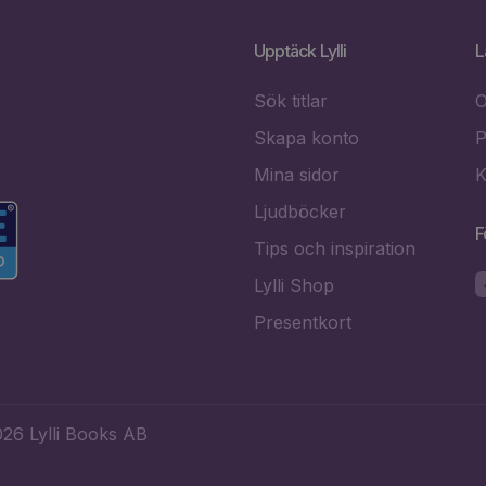
Upptäck Lylli
L
Sök titlar
O
Skapa konto
P
Mina sidor
K
Ljudböcker
F
Tips och inspiration
Lylli Shop
Presentkort
26 Lylli Books AB