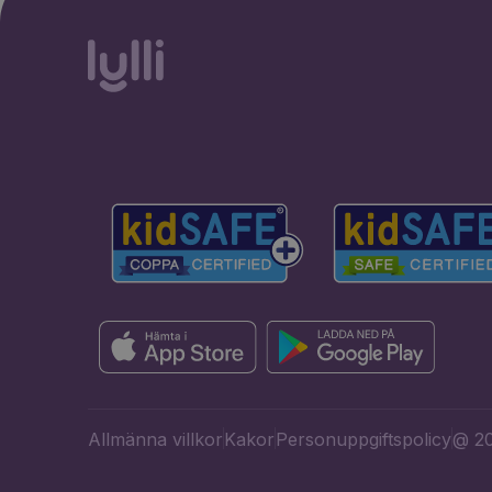
Allmänna villkor
Kakor
Personuppgiftspolicy
@ 20