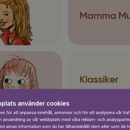
Mamma M
Klassiker
plats använder cookies
s för att anpassa innehåll, annonser och för att analysera vår traf
in användning av vår webbplats med våra reklam- och analyspart
 annan information som du har tillhandahållit dem eller som de ha