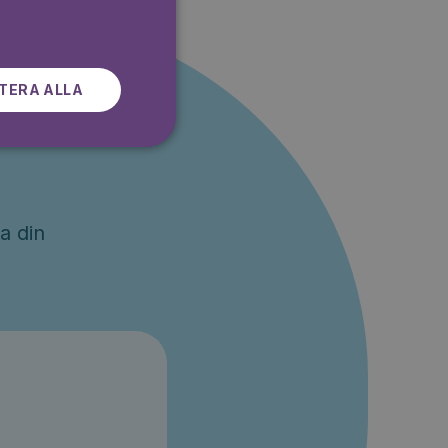
SWEDISH
TERA ALLA
a
a din