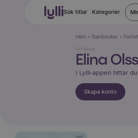
Sök titlar
Kategorier
Mi
Hem
Barnböcker
Förfat
>
>
Författare
Elina Ols
I Lylli-appen hittar 
Skapa konto