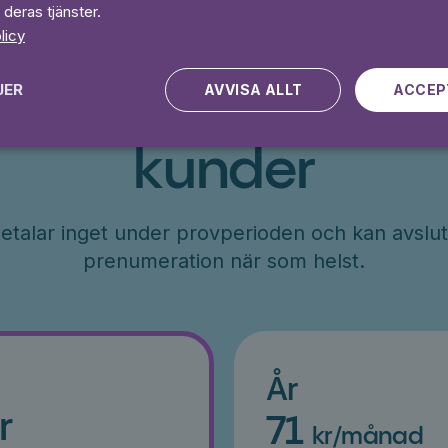
 deras tjänster.
licy
JER
AVVISA ALLT
ACCEP
Erbjudande till ny
kunder
etalar inget under provperioden och kan avslut
prenumeration när som helst.
År
r
71
kr/månad