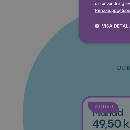
din användning av
Personuppgiftspo
VISA DETAL
Du b
⭐️ Offer!
Månad
49,50 k