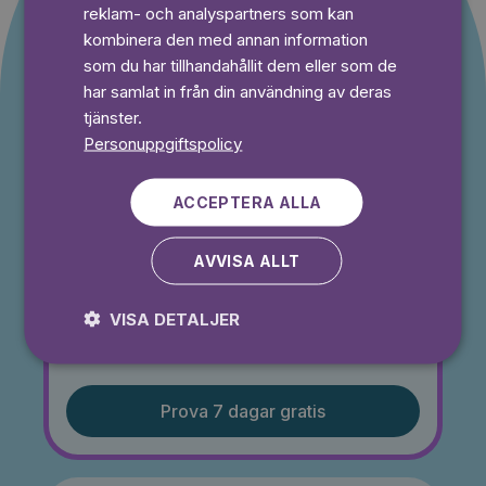
reklam- och analyspartners som kan
kunder
kombinera den med annan information
som du har tillhandahållit dem eller som de
Du betalar inget under provperioden och kan
har samlat in från din användning av deras
avsluta din prenumeration när som helst.
tjänster.
Personuppgiftspolicy
⭐️ Offer!
ACCEPTERA ALLA
Månad
49,50 kr
AVVISA ALLT
50% rabatt i 3 månader
Prova 7 dagar gratis
VISA DETALJER
Läs och lyssna obegränsat
Ingen bindningstid
Prova 7 dagar gratis