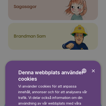
Sagasagor
Brandman Sam
×
Denna webbplats använder
cookies
ENGLISH
Vi använder cookies för att anpassa
GERMAN
innehåll, annonser och för att analysera vår
SWEDISH
trafik. Vi delar också information om din
Erbjudande till nya
användning av vår webbplats med våra