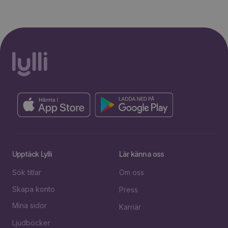
30% rabatt i 2 månader. Ingen
Starta erbjudande
bindningstid.
Upptäck Lylli
Lär känna oss
Sök titlar
Om oss
Skapa konto
Press
Mina sidor
Karriär
Ljudböcker