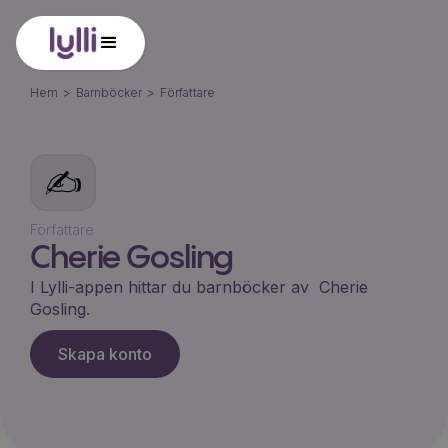
Hem
>
Barnböcker
>
Författare
✍️
Författare
Cherie Gosling
I Lylli-appen hittar du barnböcker av
Cherie
Gosling
.
Skapa konto