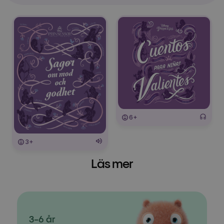
6+
3+
Läs mer
3-6 år