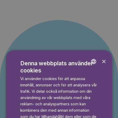
Erbjudande till nya
×
Denna webbplats använder
kunder
cookies
ENGLISH
Du betalar inget under provperioden och kan
Vi använder cookies för att anpassa
GERMAN
avsluta din prenumeration när som helst.
innehåll, annonser och för att analysera vår
SWEDISH
trafik. Vi delar också information om din
användning av vår webbplats med våra
reklam- och analyspartners som kan
⭐️ Offer!
Månad
kombinera den med annan information
49,50 kr
som du har tillhandahållit dem eller som de