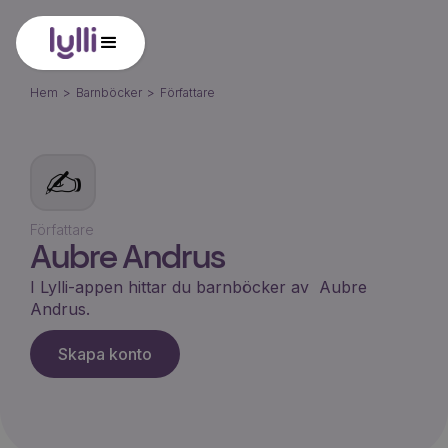
Hem
>
Barnböcker
>
Författare
✍️
Författare
Aubre Andrus
I Lylli-appen hittar du barnböcker av
Aubre
Andrus
.
Skapa konto