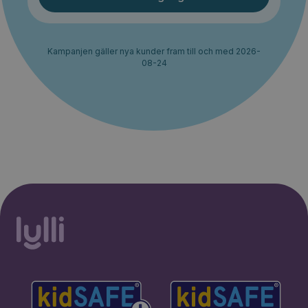
Kampanjen gäller nya kunder fram till och med 2026-
08-24
30% rabatt i 2 månader. Ingen
Starta erbjudande
bindningstid.